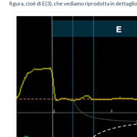
figura, cioè di E(3), che vediamo riprodotta in dettaglio 