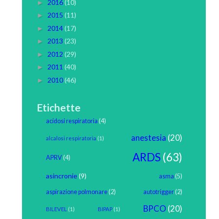
2016
(10)
►
2015
(11)
►
2014
(17)
►
2013
(23)
►
2012
(29)
►
2011
(40)
►
2010
(46)
►
Etichette
acidosi respiratoria
(4)
anestesia
(20)
alcalosi respiratoria
(1)
ARDS
(63)
APRV
(4)
asincronie
(9)
asma
(5)
aspirazione polmonare
(2)
autotrigger
(2)
BPCO
(20)
BILEVEL
(1)
BIPAP
(1)