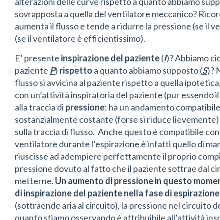
alterazioni delle curve rispetto a quanto abbiamo suppos
sovrapposta a quella del ventilatore meccanico? Ricord
aumenta il flusso e tende a ridurre la pressione (se il
(se il ventilatore è efficientissimo).
E’ presente
inspirazione del paziente
(
I
)? Abbiamo ci
paziente
P
)
rispetto
a quanto abbiamo supposto (
S
)? 
flusso si avvicina al paziente rispetto a quella ipotetic
con un’attività inspiratoria del paziente (pur essendo 
alla traccia di
pressione
: ha un andamento compatibile 
sostanzialmente costante (forse si riduce lievemente) 
sulla traccia di flusso. Anche questo è compatibile con 
ventilatore durante l’espirazione è infatti quello di m
riuscisse ad adempiere perfettamente il proprio compit
pressione dovuto al fatto che il paziente sottrae dal cir
metterne.
Un aumento di pressione in questo moment
di inspirazione del paziente nella fase di espirazione
(sottraende aria al circuito), la pressione nel circuito
quanto stiamo osservando è attribuibile all’attività ins