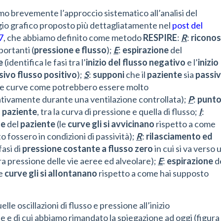
mo brevemente l’approccio sistematico all’analisi del
io grafico proposto più dettagliatamente nel
post del
7
, che abbiamo definito come metodo
RESPIRE
:
R
:
riconos
ortanti (
pressione e flusso
);
E
:
espirazione
del
e
(identifica le fasi tra l’
inizio del flusso negativo
e l’
inizio
sivo flusso positivo
);
S
:
supponi
che il
paziente
sia
passi
le curve come potrebbero essere molto
tivamente durante una ventilazione controllata);
P
:
punt
l paziente
, tra la curva di pressione e quella di flusso;
I
:
ne
del
paziente
(le
curve
gli si avvicinano
rispetto a come
o fossero in condizioni di passività);
R
:
rilasciamento ed
fasi di
pressione costante a flusso zero
in cui si va verso 
tra pressione delle vie aeree ed alveolare);
E
:
espirazione
d
le
curve gli si allontanano
rispetto a come hai supposto
e oscillazioni di flusso e pressione all’inizio
 e di cui abbiamo rimandato la spiegazione ad oggi (figura