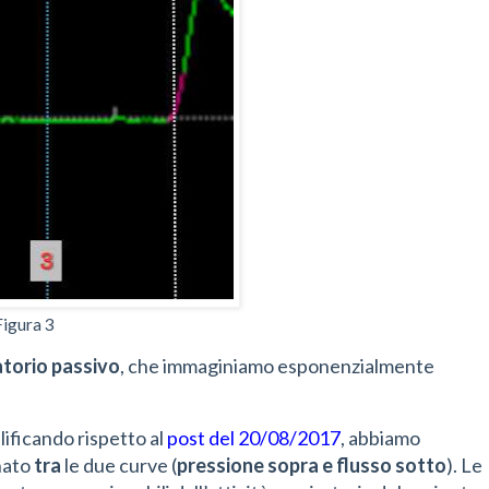
Figura 3
atorio passivo
, che immaginiamo esponenzialmente
lificando rispetto al
post del 20/08/2017
, abbiamo
nato
tra
le due curve (
pressione sopra e flusso sotto
). Le