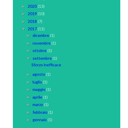
2020
(13)
►
2019
(10)
►
2018
(7)
►
2017
(11)
▼
dicembre
(1)
►
novembre
(1)
►
ottobre
(1)
►
settembre
(1)
▼
Sforzo inefficace
agosto
(1)
►
luglio
(1)
►
maggio
(1)
►
aprile
(1)
►
marzo
(1)
►
febbraio
(1)
►
gennaio
(1)
►