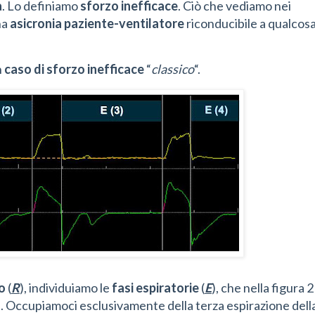
a
. Lo definiamo
sforzo inefficace
. Ciò che vediamo nei
na
asicronia paziente-ventilatore
riconducibile a qualcos
n
caso di sforzo inefficace
“
classico
“.
o
(
R
), individuiamo le
fasi espiratorie
(
E
), che nella figura 2
(4). Occupiamoci esclusivamente della terza espirazione dell