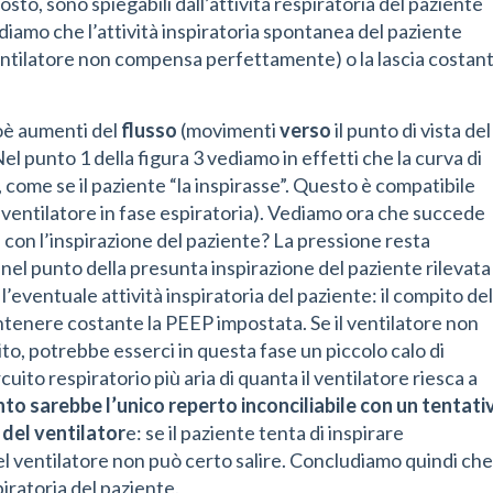
to, sono spiegabili dall’attività respiratoria del paziente
iamo che l’attività inspiratoria spontanea del paziente
 ventilatore non compensa perfettamente) o la lascia costan
oè aumenti del
flusso
(movimenti
verso
il punto di vista del
Nel punto 1 della figura 3 vediamo in effetti che la curva di
a, come se il paziente “la inspirasse”. Questo è compatibile
il ventilatore in fase espiratoria). Vediamo ora che succede
con l’inspirazione del paziente? La pressione resta
nel punto della presunta inspirazione del paziente rilevata
l’eventuale attività inspiratoria del paziente: il compito del
antenere costante la PEEP impostata. Se il ventilatore non
o, potrebbe esserci in questa fase un piccolo calo di
cuito respiratorio più aria di quanta il ventilatore riesca a
o sarebbe l’unico reperto inconciliabile con un tentati
 del ventilator
e: se il paziente tenta di inspirare
 del ventilatore non può certo salire. Concludiamo quindi che
piratoria del paziente.