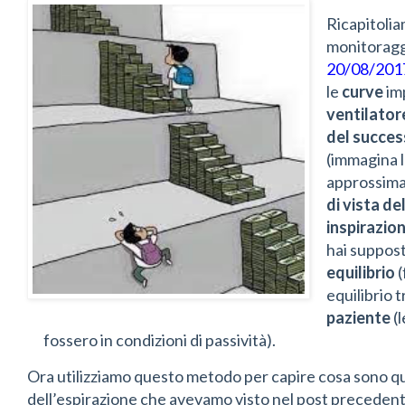
Ricapitolia
monitoragg
20/08/201
le
curve
imp
ventilator
del succes
(immagina 
approssima
di vista de
inspirazio
hai suppost
equilibrio
(
equilibrio 
paziente
(
fossero in condizioni di passività).
Ora utilizziamo questo metodo per capire cosa sono quell
dell’espirazione che avevamo visto nel post precedente