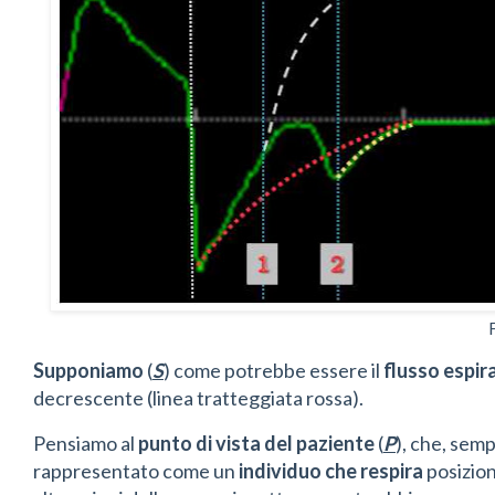
Supponiamo
(
S
) come potrebbe essere il
flusso espir
decrescente (linea tratteggiata rossa).
Pensiamo al
punto di vista del paziente
(
P
), che, semp
rappresentato come un
individuo che respira
posizio