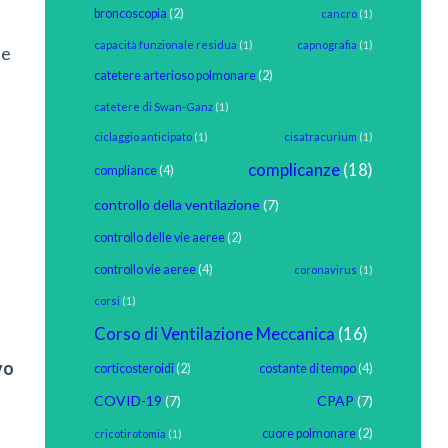
broncoscopia
(2)
cancro
(1)
capacità funzionale residua
(1)
capnografia
(1)
te
catetere arterioso polmonare
(2)
catetere di Swan-Ganz
(1)
ciclaggio anticipato
(1)
cisatracurium
(1)
complicanze
(18)
compliance
(4)
controllo della ventilazione
(7)
controllo delle vie aeree
(2)
controllo vie aeree
(4)
coronavirus
(1)
corsi
(1)
Corso di Ventilazione Meccanica
(16)
vo
corticosteroidi
(2)
costante di tempo
(4)
COVID-19
(7)
CPAP
(7)
cuore polmonare
(2)
cricotirotomia
(1)