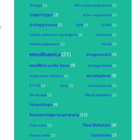
disfagia
(1)
disfunzione polmonare
(1)
doppio trigger
(3)
drive respiratorio
(1)
driving pressure
(5)
EBM
(1)
ECMO
(1)
e
edema polmonare cardiogeno
(1)
elastanza
(1)
embolia polmonare
(1)
emodi
(1)
emodinamica
(21)
emogasanalisi
(4)
equilibrio acido-base
(9)
esofagectomia
(1)
estubazione
(8)
espansione volemica
(1)
ETCO2
(1)
etica
(1)
extracorporea
(1)
fibroscopia
(1)
fibrosi polmonari
(1)
fisiopatologia
(4)
fisiopatologia respiratoria
(15)
flow limitation
(8)
Flow Index
(1)
formazione
(2)
forame ovale
(1)