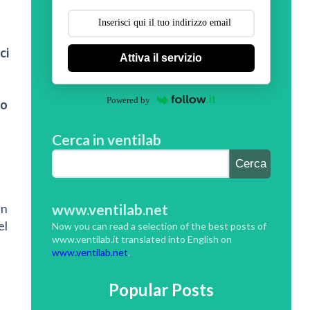
ci
Attiva il servizio
Powered by
vo
Cerca in ventilab
o
www.ventilab.net
un
el
Now you can read a selection of the best posts of
www.ventilab.it translated into English on
www.ventilab.net
.
Popular Posts