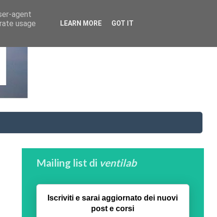
user-agent
erate usage
LEARN MORE
GOT IT
Mailing list di
ventilab
Iscriviti e sarai aggiornato dei nuovi
post e corsi