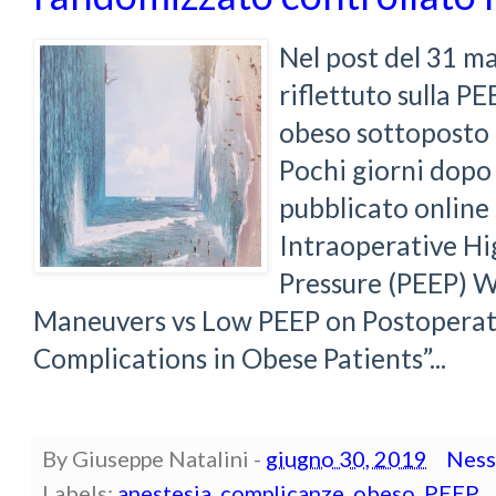
Nel post del 31 
riflettuto sulla P
obeso sottoposto 
Pochi giorni dopo 
pubblicato online
Intraoperative Hi
Pressure (PEEP) 
Maneuvers vs Low PEEP on Postoperat
Complications in Obese Patients”...
By
Giuseppe Natalini
-
giugno 30, 2019
Ness
Labels:
anestesia
,
complicanze
,
obeso
,
PEEP