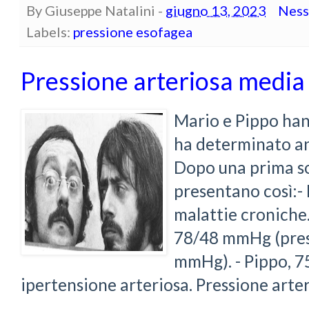
By
Giuseppe Natalini
-
giugno 13, 2023
Ness
Labels:
pressione esofagea
Pressione arteriosa media
Mario e Pippo han
ha determinato a
Dopo una prima som
presentano così:- 
malattie croniche.
78/48 mmHg (pres
mmHg). - Pippo, 75
ipertensione arteriosa. Pressione arte