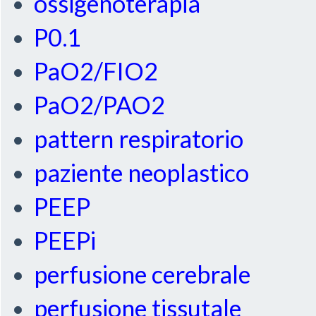
ossigenoterapia
P0.1
PaO2/FIO2
PaO2/PAO2
pattern respiratorio
paziente neoplastico
PEEP
PEEPi
perfusione cerebrale
perfusione tissutale