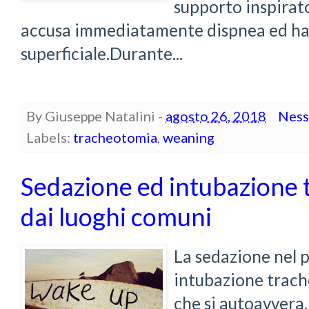
supporto inspirat
accusa immediatamente dispnea ed ha 
superficiale.Durante...
By
Giuseppe Natalini
-
agosto 26, 2018
Ness
Labels:
tracheotomia
,
weaning
Sedazione ed intubazione 
dai luoghi comuni
La sedazione nel 
intubazione trach
che si autoavvera.