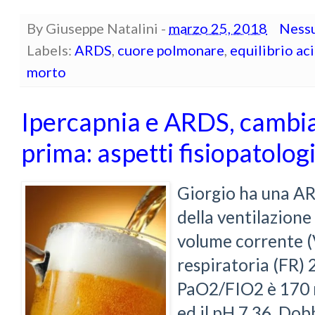
By
Giuseppe Natalini
-
marzo 25, 2018
Ness
Labels:
ARDS
,
cuore polmonare
,
equilibrio ac
morto
Ipercapnia e ARDS, cambia
prima: aspetti fisiopatologi
Giorgio ha una AR
della ventilazione
volume corrente (
respiratoria (FR)
PaO2/FIO2 è 170
ed il pH 7.36. Do