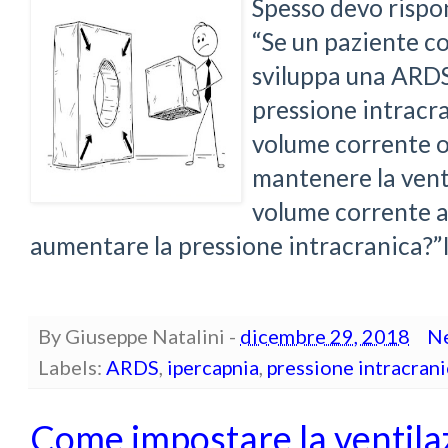
Spesso devo rispo
“Se un paziente c
sviluppa una ARDS*
pressione intracr
volume corrente o
mantenere la vent
volume corrente a
aumentare la pressione intracranica?”Il
By
Giuseppe Natalini
-
dicembre 29, 2018
N
Labels:
ARDS
,
ipercapnia
,
pressione intracrani
Come impostare la ventil