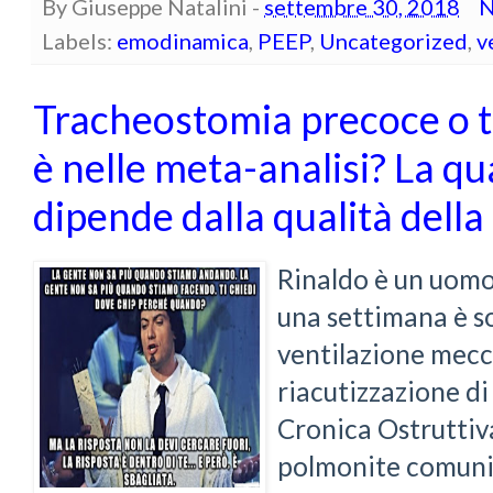
By
Giuseppe Natalini
-
settembre 30, 2018
N
Labels:
emodinamica
,
PEEP
,
Uncategorized
,
v
Tracheostomia precoce o ta
è nelle meta-analisi? La qua
dipende dalla qualità dell
Rinaldo è un uomo
una settimana è s
ventilazione mecc
riacutizzazione 
Cronica Ostruttiv
polmonite comunit