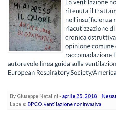
La ventilazione no
ritenuta il tratta
nell’insufficienza
riacutizzazione 
cronica ostruttiv
opinione comune 
raccomadazione fo
autorevole linea guida sulla ventilazio
European Respiratory Society/American
By
Giuseppe Natalini
-
aprile 25, 2018
Nessu
Labels:
BPCO
,
ventilazione noninvasiva