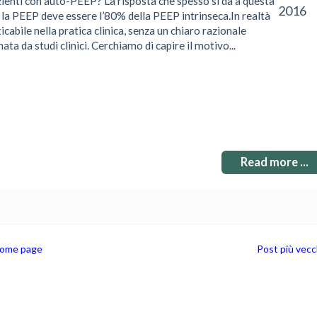
enti con auto-PEEP? La risposta che spesso si dà a questa
2016
 la PEEP deve essere l’80% della PEEP intrinseca.In realtà
abile nella pratica clinica, senza un chiaro razionale
ta da studi clinici. Cerchiamo di capire il motivo...
Read more ...
ome page
Post più vecc