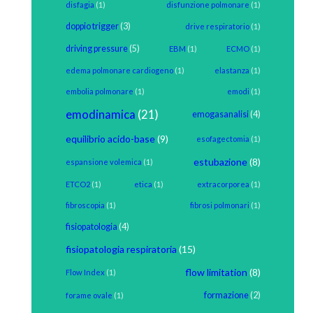
disfagia
(1)
disfunzione polmonare
(1)
doppio trigger
(3)
drive respiratorio
(1)
driving pressure
(5)
EBM
(1)
ECMO
(1)
edema polmonare cardiogeno
(1)
elastanza
(1)
embolia polmonare
(1)
emodi
(1)
emodinamica
(21)
emogasanalisi
(4)
equilibrio acido-base
(9)
esofagectomia
(1)
estubazione
(8)
espansione volemica
(1)
ETCO2
(1)
etica
(1)
extracorporea
(1)
fibroscopia
(1)
fibrosi polmonari
(1)
fisiopatologia
(4)
fisiopatologia respiratoria
(15)
flow limitation
(8)
Flow Index
(1)
formazione
(2)
forame ovale
(1)