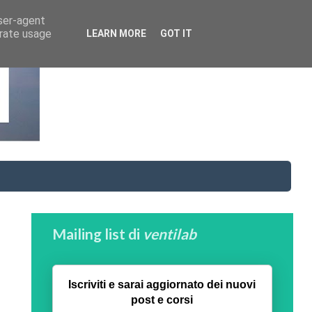
user-agent
erate usage
LEARN MORE
GOT IT
Mailing list di
ventilab
Iscriviti e sarai aggiornato dei nuovi
post e corsi