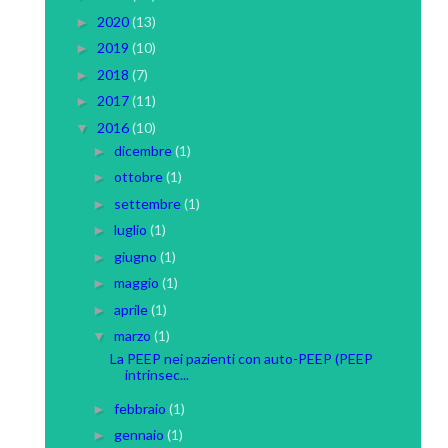
2020
(13)
►
2019
(10)
►
2018
(7)
►
2017
(11)
►
2016
(10)
▼
dicembre
(1)
►
ottobre
(1)
►
settembre
(1)
►
luglio
(1)
►
giugno
(1)
►
maggio
(1)
►
aprile
(1)
►
marzo
(1)
▼
La PEEP nei pazienti con auto-PEEP (PEEP
intrinsec...
febbraio
(1)
►
gennaio
(1)
►