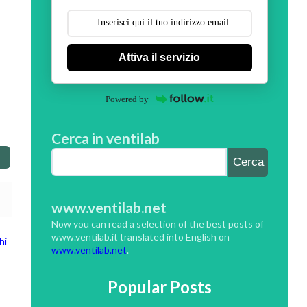
Attiva il servizio
Powered by
Cerca in ventilab
www.ventilab.net
Now you can read a selection of the best posts of
www.ventilab.it translated into English on
hi
www.ventilab.net
.
Popular Posts