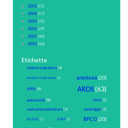
2015
(11)
►
2014
(17)
►
2013
(23)
►
2012
(29)
►
2011
(40)
►
2010
(46)
►
Etichette
acidosi respiratoria
(4)
anestesia
(20)
alcalosi respiratoria
(1)
ARDS
(63)
APRV
(4)
asincronie
(9)
asma
(5)
aspirazione polmonare
(2)
autotrigger
(2)
BPCO
(20)
BILEVEL
(1)
BIPAP
(1)