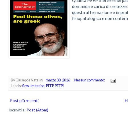
Quanta PEEP mettere nei pazi
domanda è carica di certezze:
questa affermazione è impratic
fisiopatologico e non conferma
By
Giuseppe Natalini
-
marzo 30, 2016
Nessun commento:
Labels:
flow limitation
,
PEEP
,
PEEPi
Post più recenti
H
Iscriviti a:
Post (Atom)