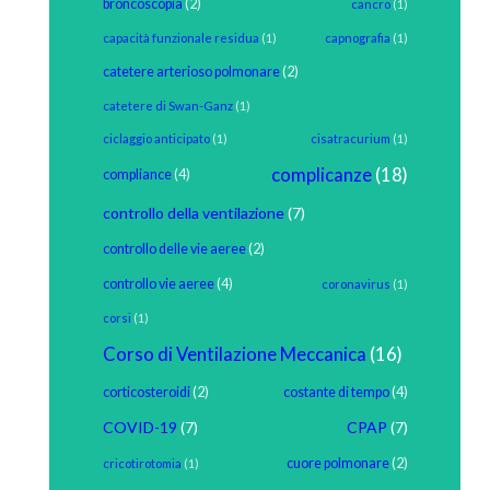
broncoscopia
(2)
cancro
(1)
capacità funzionale residua
(1)
capnografia
(1)
catetere arterioso polmonare
(2)
catetere di Swan-Ganz
(1)
ciclaggio anticipato
(1)
cisatracurium
(1)
complicanze
(18)
compliance
(4)
controllo della ventilazione
(7)
controllo delle vie aeree
(2)
controllo vie aeree
(4)
coronavirus
(1)
corsi
(1)
Corso di Ventilazione Meccanica
(16)
corticosteroidi
(2)
costante di tempo
(4)
COVID-19
(7)
CPAP
(7)
cuore polmonare
(2)
cricotirotomia
(1)