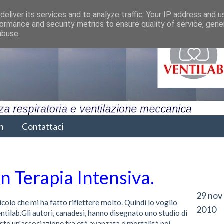
eliver its services and to analyze traffic. Your IP address and 
ormance and security metrics to ensure quality of service, gen
abuse.
n
Contattaci
n Terapia Intensiva.
29 nov
colo che mi ha fatto riflettere molto. Quindi lo voglio
2010
entilab.Gli autori, canadesi, hanno disegnato uno studio di
ste un'associazione tra età avanzata e mortalità nei