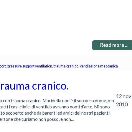
Read more ...
port
,
pressure support ventilation
,
trauma cranico
,
ventilazione meccanica
trauma cranico.
12 nov
a con trauma cranico. Marinella non è il suo vero nome, ma
2010
tutti i casi clinici di ventilab avranno nomi d'arte. Mi sono
tato scoperto anche da parenti ed amici dei nostri pazienti.
persone che curiamo non posso, e non...