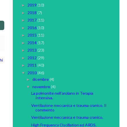
2019
(10)
►
2018
(7)
►
2017
(11)
►
2016
(10)
►
2015
(11)
►
2014
(17)
►
2013
(23)
►
2012
(29)
►
hi
2011
(40)
►
2010
(46)
▼
dicembre
(4)
►
novembre
(4)
▼
La polmonite nell'anziano in Terapia
Intensiva.
Ventilazione meccanica e trauma cranico. Il
commento
Ventilazione meccanica e trauma cranico.
High Frequency Oscillation ed ARDS.