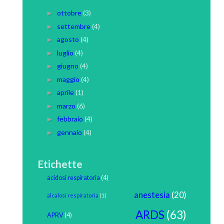
ottobre
(3)
►
settembre
(4)
►
agosto
(4)
►
luglio
(4)
►
giugno
(4)
►
maggio
(4)
►
aprile
(1)
►
marzo
(6)
►
febbraio
(4)
►
gennaio
(4)
►
Etichette
acidosi respiratoria
(4)
anestesia
(20)
alcalosi respiratoria
(1)
ARDS
(63)
APRV
(4)