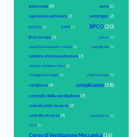
asincronie
(9)
asma
(5)
aspirazione polmonare
(2)
autotrigger
(2)
BPCO
(20)
BILEVEL
(1)
BIPAP
(1)
broncoscopia
(2)
cancro
(1)
capacità funzionale residua
(1)
capnografia
(1)
catetere arterioso polmonare
(2)
catetere di Swan-Ganz
(1)
ciclaggio anticipato
(1)
cisatracurium
(1)
complicanze
(18)
compliance
(4)
controllo della ventilazione
(7)
controllo delle vie aeree
(2)
controllo vie aeree
(4)
coronavirus
(1)
corsi
(1)
Corso di Ventilazione Meccanica
(16)