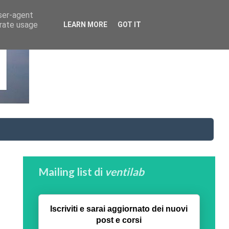
user-agent
erate usage
LEARN MORE
GOT IT
Mailing list di
ventilab
Iscriviti e sarai aggiornato dei nuovi
post e corsi