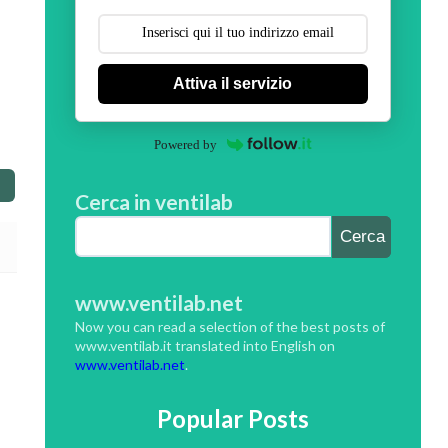
Attiva il servizio
Powered by
Cerca in ventilab
www.ventilab.net
Now you can read a selection of the best posts of
www.ventilab.it translated into English on
www.ventilab.net
.
Popular Posts