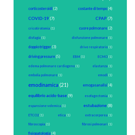
corticosteroidi
(2)
costante di tempo
(4)
COVID-19
(7)
CPAP
(7)
cuore polmonare
(2)
cricotirotomia
(1)
disfagia
(1)
disfunzione polmonare
(1)
doppio trigger
(3)
drive respiratorio
(1)
driving pressure
(5)
EBM
(1)
ECMO
(1)
edema polmonare cardiogeno
(1)
elastanza
(1)
embolia polmonare
(1)
emodi
(1)
emodinamica
(21)
emogasanalisi
(4)
equilibrio acido-base
(9)
esofagectomia
(1)
estubazione
(8)
espansione volemica
(1)
ETCO2
(1)
etica
(1)
extracorporea
(1)
fibroscopia
(1)
fibrosi polmonari
(1)
fisiopatologia
(4)