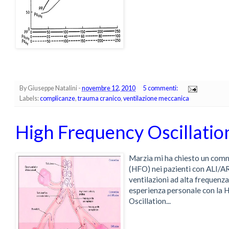
By
Giuseppe Natalini
-
novembre 12, 2010
5 commenti:
Labels:
complicanze
,
trauma cranico
,
ventilazione meccanica
High Frequency Oscillatio
Marzia mi ha chiesto un comm
(HFO) nei pazienti con ALI/AR
ventilazioni ad alta frequenz
esperienza personale con la H
Oscillation...