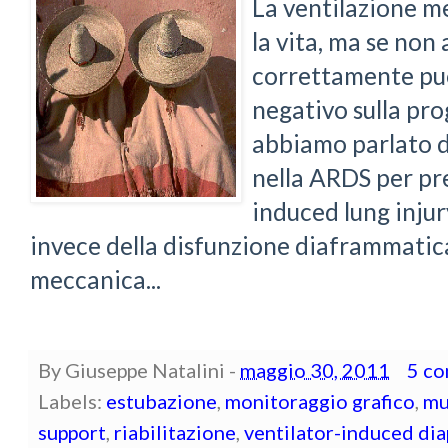
La ventilazione m
la vita, ma se non
correttamente pu
negativo sulla pro
abbiamo parlato d
nella ARDS per pre
induced lung injur
invece della disfunzione diaframmatica
meccanica...
By
Giuseppe Natalini
-
maggio 30, 2011
5 c
Labels:
estubazione
,
monitoraggio grafico
,
mu
support
,
riabilitazione
,
ventilator-induced di