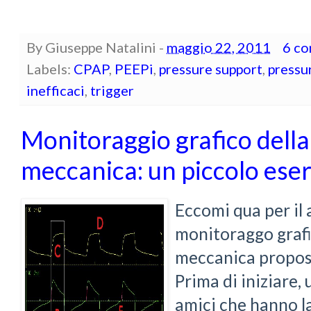
By
Giuseppe Natalini
-
maggio 22, 2011
6 c
Labels:
CPAP
,
PEEPi
,
pressure support
,
pressu
inefficaci
,
trigger
Monitoraggio grafico della
meccanica: un piccolo eser
Eccomi qua per il a
monitoraggo grafi
meccanica proposto
Prima di iniziare,
amici che hanno l