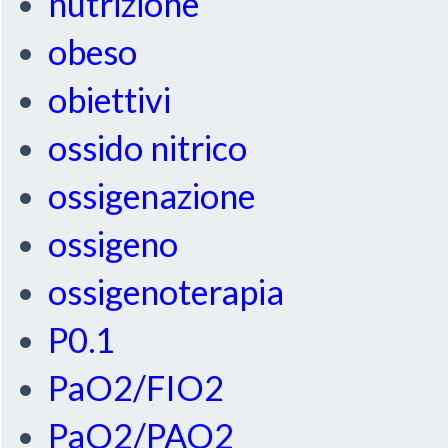
nutrizione
obeso
obiettivi
ossido nitrico
ossigenazione
ossigeno
ossigenoterapia
P0.1
PaO2/FIO2
PaO2/PAO2