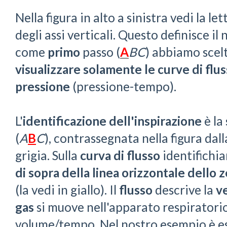
Nella figura in alto a sinistra vedi la le
degli assi verticali. Questo definisce il
come
primo
passo (
A
BC
) abbiamo scel
visualizzare solamente le curve di flu
pressione
(pressione-tempo).
L'
identificazione dell'inspirazione
è la
(
A
B
C
), contrassegnata nella figura dall
grigia. Sulla
curva di flusso
identifichia
di sopra della linea orizzontale dello 
(la vedi in giallo). Il
flusso
descrive la
ve
gas
si muove nell'apparato respiratorio.
volume/tempo. Nel nostro esempio è e