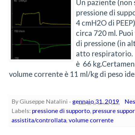
Un paziente (non 
pressione di supp
4 cmH2O di PEEP) 
circa 720 ml. Puoi
di pressione (in al
atto respiratorio. 
è 66 kg.Certament
volume corrente è 11 ml/kg di peso idea
By
Giuseppe Natalini
-
gennaio 31, 2019
Nes
Labels:
pressione di supporto
,
pressure suppor
assistita/controllata
,
volume corrente