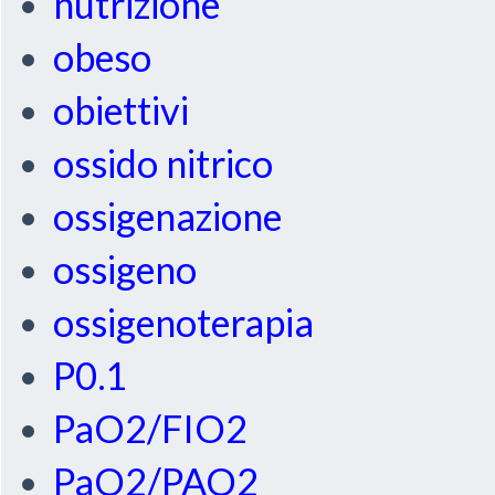
nutrizione
obeso
obiettivi
ossido nitrico
ossigenazione
ossigeno
ossigenoterapia
P0.1
PaO2/FIO2
PaO2/PAO2