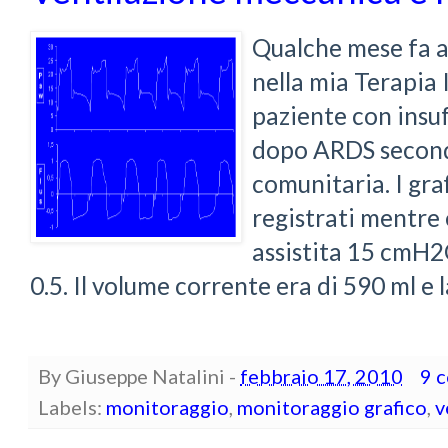
Qualche mese fa 
nella mia Terapia 
paziente con insuf
dopo ARDS second
comunitaria. I graf
registrati mentre 
assistita 15 cmH
0.5. Il volume corrente era di 590 ml e 
By
Giuseppe Natalini
-
febbraio 17, 2010
9 
Labels:
monitoraggio
,
monitoraggio grafico
,
v