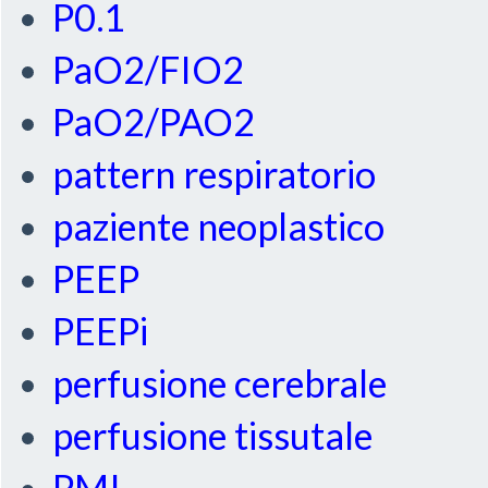
P0.1
PaO2/FIO2
PaO2/PAO2
pattern respiratorio
paziente neoplastico
PEEP
PEEPi
perfusione cerebrale
perfusione tissutale
PMI