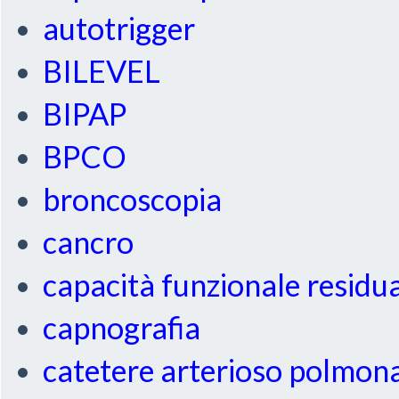
autotrigger
BILEVEL
BIPAP
BPCO
broncoscopia
cancro
capacità funzionale residu
capnografia
catetere arterioso polmon