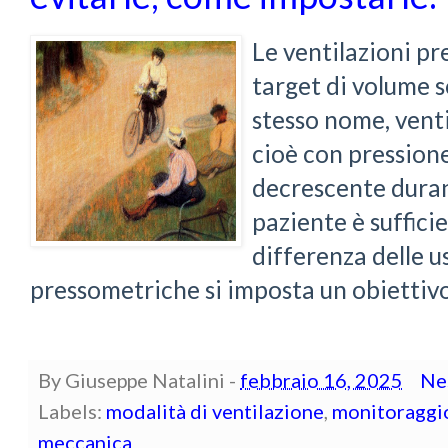
Le ventilazioni p
target di volume s
stesso nome, vent
cioè con pressione
decrescente durant
paziente è suffici
differenza delle u
pressometriche si imposta un obiettivo 
By
Giuseppe Natalini
-
febbraio 16, 2025
Ne
Labels:
modalità di ventilazione
,
monitoraggio
meccanica