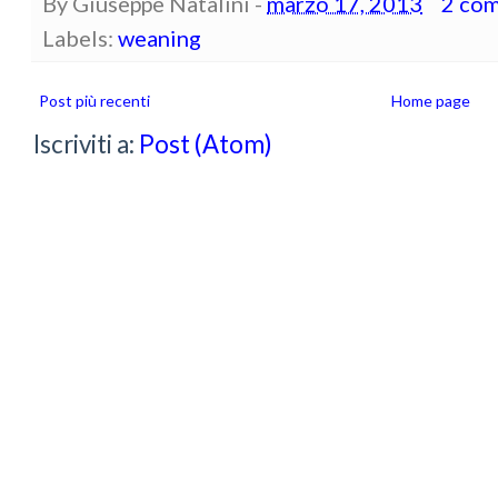
By
Giuseppe Natalini
-
marzo 17, 2013
2 co
Labels:
weaning
Post più recenti
Home page
Iscriviti a:
Post (Atom)