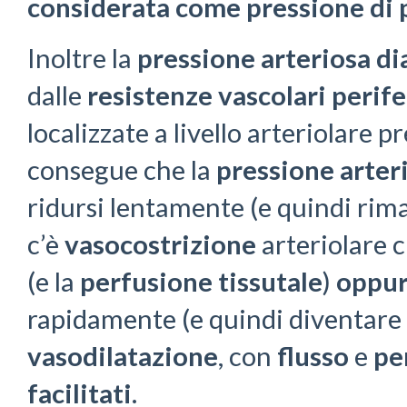
considerata come pressione di 
Inoltre la
pressione arteriosa di
dalle
resistenze vascolari perif
localizzate a livello arteriolare p
consegue che la
pressione arteri
ridursi lentamente (e quindi ri
c’è
vasocostrizione
arteriolare 
(e la
perfusione tissutale
)
oppu
rapidamente (e quindi diventare
vasodilatazione
, con
flusso
e
pe
facilitati
.