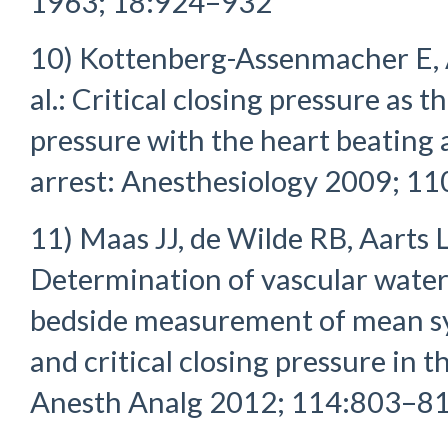
1963; 18:924–932
10) Kottenberg-Assenmacher E, Al
al.: Critical closing pressure as 
pressure with the heart beating 
arrest: Anesthesiology 2009; 1
11) Maas JJ, de Wilde RB, Aarts LP
Determination of vascular wate
bedside measurement of mean sys
and critical closing pressure in t
Anesth Analg 2012; 114:803–8