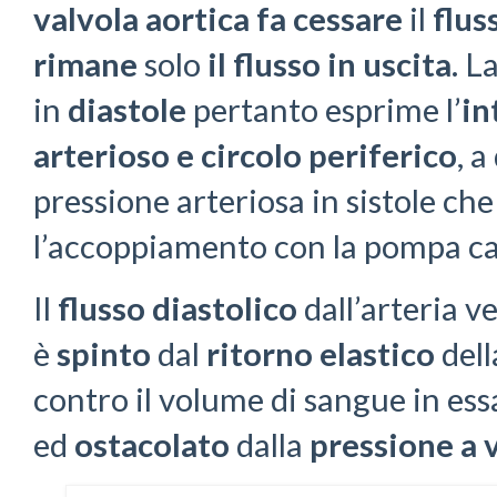
valvola aortica
fa cessare
il
flus
rimane
solo
il flusso in uscita
. L
in
diastole
pertanto esprime l’
in
arterioso e circolo periferico
, a
pressione arteriosa in sistole ch
l’accoppiamento con la pompa ca
Il
flusso diastolico
dall’arteria ve
è
spinto
dal
ritorno elastico
dell
contro il volume di sangue in ess
ed
ostacolato
dalla
pressione a v