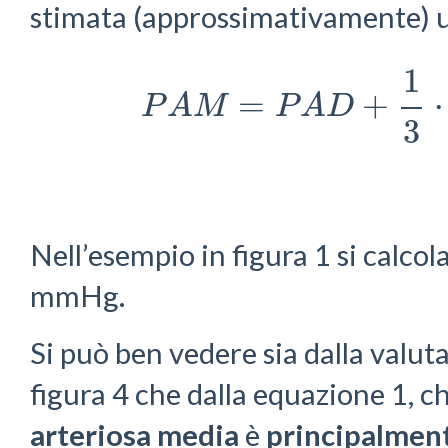
stimata (approssimativamente) u
1
=
+
⋅
P
A
M
P
A
D
P
A
M
=
P
A
D
+
1
3
⋅
P
P
3
Nell’esempio in figura 1 si calco
mmHg.
Si può ben vedere sia dalla valuta
figura 4 che dalla equazione 1, c
arteriosa media
è
principalmen