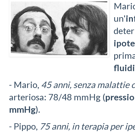
Mario
un'
in
dete
ipot
prima
fluid
- Mario,
45 anni, senza malattie 
arteriosa: 78/48 mmHg (
pressio
mmHg
).
- Pippo,
75 anni, in terapia per i