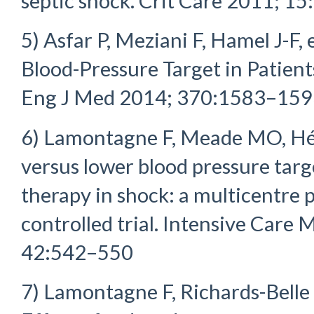
septic shock. Crit Care 2011; 1
5) Asfar P, Meziani F, Hamel J-F, 
Blood-Pressure Target in Patient
Eng J Med 2014; 370:1583–15
6) Lamontagne F, Meade MO, Hébe
versus lower blood pressure targ
therapy in shock: a multicentre 
controlled trial. Intensive Care
42:542–550
7) Lamontagne F, Richards-Belle 