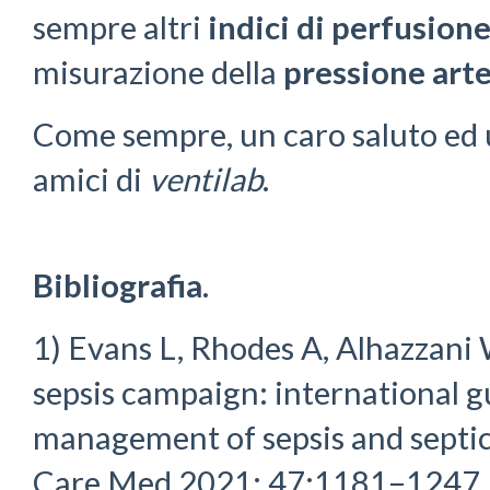
sempre altri
indici
di
perfusion
misurazione della
pressione art
Come sempre, un caro saluto ed un
amici di
ventilab
.
Bibliografia.
1) Evans L, Rhodes A, Alhazzani W
sepsis campaign: international g
management of sepsis and septic
Care Med 2021; 47:1181–1247