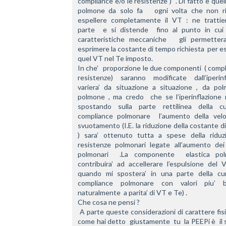
compliance e/o le resistenze )  . Di fatto è quello
polmone da solo fa   ogni volta che non ri
espellere completamente il VT : ne trattie
parte  e si distende  fino al punto in cui l
caratteristiche meccaniche   gli permettera
esprimere la costante di tempo richiesta  per es
quel VT nel Te imposto.
In che’   proporzione le due componenti  ( compl
resistenze) saranno modificate dall’iperinfla
variera’ da situazione a situazione , da pol
polmone , ma credo  che se l’iperinflazione m
spostando sulla parte rettilinea della cu
compliance polmonare  l’aumento della veloci
svuotamento (I.E. la riduzione della costante d
) sara’ ottenuto tutta a spese della riduzi
resistenze polmonari legate all’aumento dei 
polmonari  .La componente  elastica pol
contribuira’ ad accellerare l’espulsione del 
quando mi spostera’ in una parte della cur
compliance polmonare con valori piu’ ba
naturalmente  a parita’ di VT e Te) .  
Che cosa ne pensi ?
 A parte queste considerazioni di carattere fisiologico   
come hai detto  giustamente  tu  la PEEPi è  il s