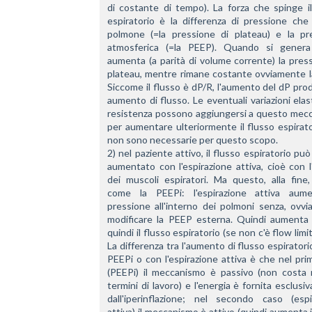
di costante di tempo). La forza che spinge il
espiratorio è la differenza di pressione che 
polmone (=la pressione di plateau) e la pre
atmosferica (=la PEEP). Quando si genera
aumenta (a parità di volume corrente) la press
plateau, mentre rimane costante ovviamente la
Siccome il flusso è dP/R, l'aumento del dP pro
aumento di flusso. Le eventuali variazioni elas
resistenza possono aggiungersi a questo mecc
per aumentare ulteriormente il flusso espirato
non sono necessarie per questo scopo.
2) nel paziente attivo, il flusso espiratorio può
aumentato con l'espirazione attiva, cioè con l'u
dei muscoli espiratori. Ma questo, alla fine,
come la PEEPi: l'espirazione attiva aume
pressione all'interno dei polmoni senza, ovvi
modificare la PEEP esterna. Quindi aumenta i
quindi il flusso espiratorio (se non c'è flow limita
La differenza tra l'aumento di flusso espiratorio
PEEPi o con l'espirazione attiva è che nel pri
(PEEPi) il meccanismo è passivo (non costa nu
termini di lavoro) e l'energia è fornita esclusi
dall'iperinflazione; nel secondo caso (espir
attiva) il meccanismo è attivo (quindi aumenta il