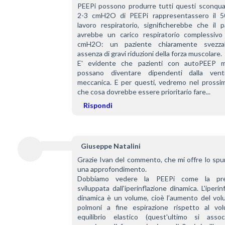
PEEPi possono produrre tutti questi sconquas
2-3 cmH2O di PEEPi rappresentassero il 5
lavoro respiratorio, significherebbe che il p
avrebbe un carico respiratorio complessivo 
cmH2O: un paziente chiaramente svezzabi
assenza di gravi riduzioni della forza muscolare.
E' evidente che pazienti con autoPEEP ma
possano diventare dipendenti dalla ventil
meccanica. E per questi, vedremo nel prossim
che cosa dovrebbe essere prioritario fare...
Rispondi
Giuseppe Natalini
Grazie Ivan del commento, che mi offre lo spu
una approfondimento.
Dobbiamo vedere la PEEPi come la pres
sviluppata dall'iperinflazione dinamica. L'iperinf
dinamica è un volume, cioè l'aumento del volu
polmoni a fine espirazione rispetto al vol
equilibrio elastico (quest'ultimo si associ