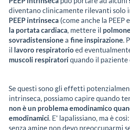
PEEP intrinseca
può portare ad alcuni
diventano clinicamente rilevanti solo i
PEEP intrinseca
(come anche la PEEP 
la portata cardiaca
, mettere il
polmon
sovradistensione
a
fine inspirazione
. 
il
lavoro respiratorio
ed eventualment
muscoli respiratori
quando il paziente è
Se questi sono gli effetti potenzialmen
intrinseca, possiamo capire quando te
non è un problema emodinamico quand
emodinamici
. E' lapalissiano, ma è co
senza amine non devo preoccuparmi se 