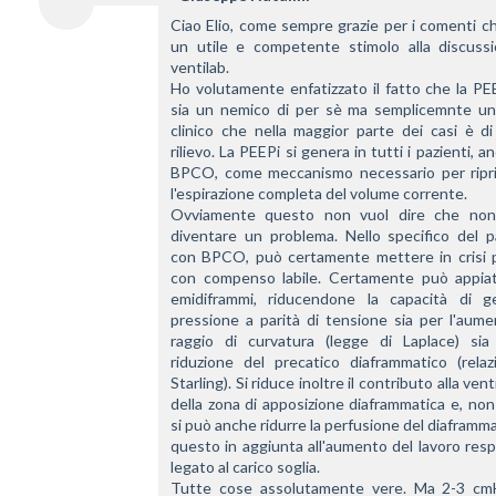
Ciao Elio, come sempre grazie per i comenti c
un utile e competente stimolo alla discussi
ventilab.
Ho volutamente enfatizzato il fatto che la PE
sia un nemico di per sè ma semplicemnte un
clinico che nella maggior parte dei casi è di
rilievo. La PEEPi si genera in tutti i pazienti, an
BPCO, come meccanismo necessario per ripris
l'espirazione completa del volume corrente.
Ovviamente questo non vuol dire che non
diventare un problema. Nello specifico del pa
con BPCO, può certamente mettere in crisi pa
con compenso labile. Certamente può appiatti
emidiframmi, riducendone la capacità di ge
pressione a parità di tensione sia per l'aume
raggio di curvatura (legge di Laplace) sia 
riduzione del precatico diaframmatico (relazi
Starling). Si riduce inoltre il contributo alla vent
della zona di apposizione diaframmatica e, non 
si può anche ridurre la perfusione del diaframma
questo in aggiunta all'aumento del lavoro respi
legato al carico soglia.
Tutte cose assolutamente vere. Ma 2-3 cm