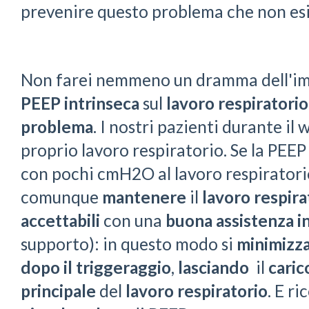
prevenire questo problema che non esi
Non farei nemmeno un dramma dell'im
PEEP intrinseca
sul
lavoro respiratori
problema
. I nostri pazienti durante i
proprio lavoro respiratorio. Se la PEEP
con pochi cmH2O al lavoro respiratori
comunque
mantenere
il
lavoro respira
accettabili
con una
buona assistenza in
supporto): in questo modo si
minimizz
dopo il triggeraggio
,
lasciando
il
caric
principale
del
lavoro respiratorio
. E ri