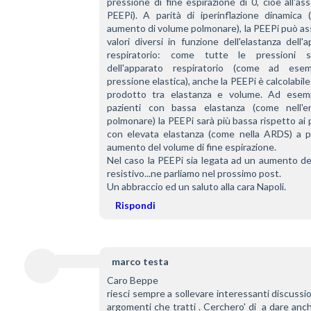
pressione di fine espirazione di 0, cioè all'ass
PEEPi). A parità di iperinflazione dinamica (
aumento di volume polmonare), la PEEPi può as
valori diversi in funzione dell'elastanza dell'a
respiratorio: come tutte le pressioni st
dell'apparato respiratorio (come ad esem
pressione elastica), anche la PEEPi è calcolabile 
prodotto tra elastanza e volume. Ad esemp
pazienti con bassa elastanza (come nell'en
polmonare) la PEEPi sarà più bassa rispetto ai p
con elevata elastanza (come nella ARDS) a par
aumento del volume di fine espirazione.
Nel caso la PEEPi sia legata ad un aumento del
resistivo...ne parliamo nel prossimo post.
Un abbraccio ed un saluto alla cara Napoli.
Rispondi
marco testa
Caro Beppe
riesci sempre a sollevare interessanti discussion
argomenti che tratti . Cerchero' di  a dare anch