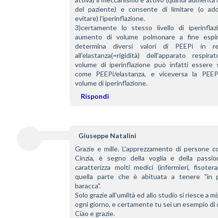
del paziente) e consente di limitare (o addir
evitare) l'iperinflazione.
3)certamente lo stesso livello di iperinflazi
aumento di volume polmonare a fine espira
determina diversi valori di PEEPi in rel
all'elastanza(=rigidità) dell'apparato respirato
volume di iperinflazione può infatti essere s
come PEEPi/elastanza, e viceversa la PEEP
volume di iperinflazione.
Rispondi
Giuseppe Natalini
Grazie e mille. L'apprezzamento di persone co
Cinzia, è segno della voglia e della passio
caratterizza molti medici (infermieri, fisoterapist
quella parte che è abituata a tenere "in pi
baracca".
Solo grazie all'umiltà ed allo studio si riesce a mi
ogni giorno, e certamente tu sei un esempio di
Ciao e grazie.