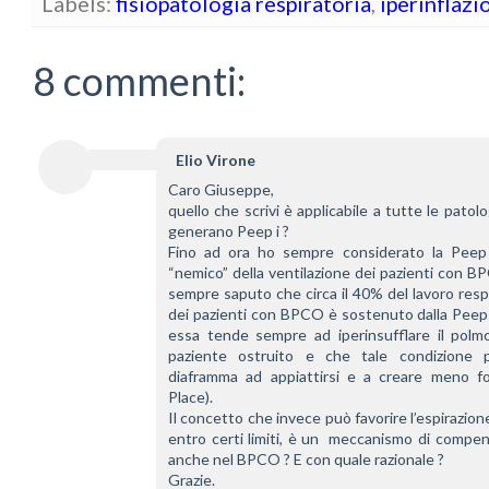
Labels:
fisiopatologia respiratoria
,
iperinflaz
8 commenti:
Elio Virone
Caro Giuseppe,
quello che scrivi è applicabile a tutte le patolo
generano Peep i ?
Fino ad ora ho sempre considerato la Peep 
“nemico” della ventilazione dei pazienti con B
sempre saputo che circa il 40% del lavoro respi
dei pazienti con BPCO è sostenuto dalla Peep 
essa tende sempre ad iperinsufflare il polmo
paziente ostruito e che tale condizione po
diaframma ad appiattirsi e a creare meno for
Place).
Il concetto che invece può favorire l’espirazione
entro certi limiti, è un  meccanismo di compen
anche nel BPCO ? E con quale razionale ?
Grazie. 