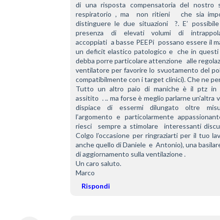
di una risposta compensatoria del nostro s
respiratorio , ma  non ritieni   che sia impo
distinguere le due situazioni  ?. E’ possibile
presenza di elevati volumi di intrappol
accoppiati  a basse PEEPi  possano essere il ma
un deficit elastico patologico e  che in questi c
debba porre particolare attenzione   alle regolazi
ventilatore per favorire lo svuotamento del po
compatibilmente con i target clinici). Che ne pen
Tutto un altro paio di maniche è il ptz in r
assitito  . .. ma forse è meglio parlarne un'altra v
dispiace di essermi dilungato oltre mis
l’argomento e particolarmente appassionant
riesci  sempre a stimolare  interessanti discus
Colgo l’occasione per ringraziarti per il tuo lav
anche quello di Daniele  e  Antonio), una basilare
di aggiornamento sulla ventilazione .
Un caro saluto.
Marco
Rispondi