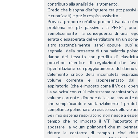
contributo alla analisi dell'argomento.
Credo che bisogna distinguere tra ptz passivi (
e curarizzati) e ptz in respiro assistito  .
Provo a proporre un'altra prospettiva da cui ve
problema nel ptz passivo : la PEEPi , può 
semplicemente  la conseguenza di una regol
errata o esasperata del ventilatore  (in un polm
altro sostanzialmente  sano) oppure  puo’ ess
segnale  della presenza di una malattia polmo
danno del tessuto con perdita di elasticita’
potrebbe risentire di regolazioni che favor
l'iperinflazione  con peggioramento del danno s
L’elemento critico della incompleta espirazio
volume corrente è rappresentato dal 
espiratorio  (che è imposto come il Vt dall’operat
La velocita’ con cui il mio sistema respiratorio esp
volume corrente  dipende dalla sua  costante di
che semplificando è sostanzialmente il prodott
compliance polmonare  x resistenza delle vie aer
Se i mio sistema respiratorio non riesce a espell
tempo che ho imposto il VT impostato mi
spostare  a volumi polmonari che mi permett
ridurre la costante di tempo ( cioe’ ridur