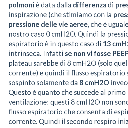
polmon
i è data dalla
differenza
di
pre
inspirazione (che stimiamo con la
pres
pressione delle vie aeree
, che è uguale
nostro caso 0 cmH2O. Quindi la pressio
espiratorio è in questo caso di
13 cm
intrinseca. Infatti
se non vi fosse PEEP
plateau sarebbe di 8 cmH2O (solo quell
corrente) e quindi il flusso espiratori
sospinto solamente da
8 cmH2O
invec
Questo è quanto che succede al primo 
ventilazione: questi 8 cmH2O non sono 
flusso espiratorio che consenta di espi
corrente. Quindi il secondo respiro in