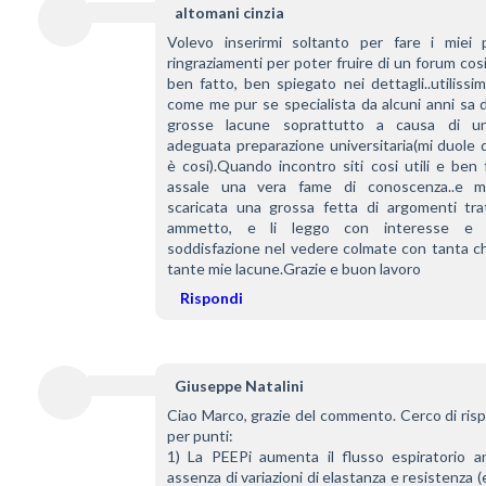
altomani cinzia
Volevo inserirmi soltanto per fare i miei pi
ringraziamenti per poter fruire di un forum cosi 
ben fatto, ben spiegato nei dettagli..utilissim
come me pur se specialista da alcuni anni sa d
grosse lacune soprattutto a causa di un
adeguata preparazione universitaria(mi duole d
è cosi).Quando incontro siti cosi utili e ben f
assale una vera fame di conoscenza..e m
scaricata una grossa fetta di argomenti tratt
ammetto, e li leggo con interesse e g
soddisfazione nel vedere colmate con tanta ch
tante mie lacune.Grazie e buon lavoro
Rispondi
Giuseppe Natalini
Ciao Marco, grazie del commento. Cerco di ris
per punti:
1) La PEEPi aumenta il flusso espiratorio an
assenza di variazioni di elastanza e resistenza (e