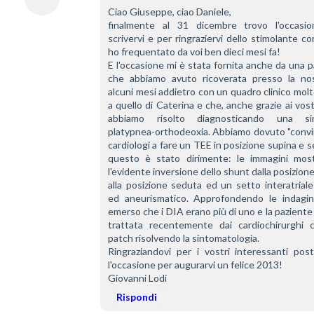
Ciao Giuseppe, ciao Daniele,
finalmente al 31 dicembre trovo l'occasio
scrivervi e per ringraziervi dello stimolante co
ho frequentato da voi ben dieci mesi fa!
E l'occasione mi è stata fornita anche da una p
che abbiamo avuto ricoverata presso la nos
alcuni mesi addietro con un quadro clinico molto
a quello di Caterina e che, anche grazie ai vostr
abbiamo risolto diagnosticando una sin
platypnea-orthodeoxia. Abbiamo dovuto "convin
cardiologi a fare un TEE in posizione supina e s
questo è stato dirimente: le immagini most
l'evidente inversione dello shunt dalla posizione
alla posizione seduta ed un setto interatriale 
ed aneurismatico. Approfondendo le indagini
emerso che i DIA erano più di uno e la paziente 
trattata recentemente dai cardiochirurghi c
patch risolvendo la sintomatologia. 
Ringraziandovi per i vostri interessanti post
l'occasione per augurarvi un felice 2013!
Giovanni Lodi
Rispondi