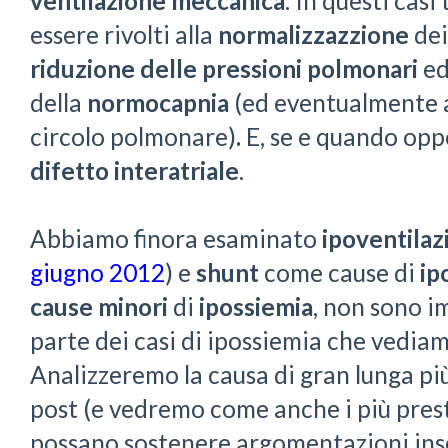
ventilazione meccanica
. In questi casi
essere rivolti alla
normalizzazzione
de
riduzione delle pressioni polmonari
ed 
della
normocapnia
(ed eventualmente al
circolo polmonare)
.
E, se e quando opp
difetto interatriale
.
Abbiamo finora esaminato
ipoventilaz
giugno 2012
) e
shunt
come cause di
ip
cause minori
di
ipossiemia
, non sono i
parte dei casi di ipossiemia che vediam
Analizzeremo la causa di gran lunga pi
post (e vedremo come anche i più prestig
possano sostenere argomentazioni insen