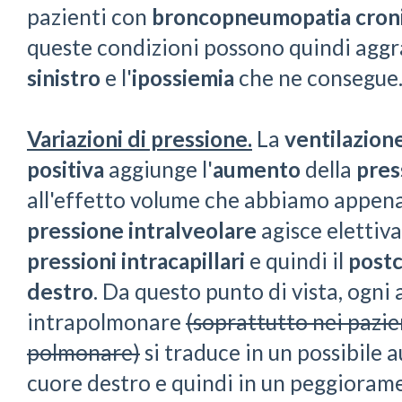
pazienti con
broncopneumopatia croni
queste condizioni possono quindi agg
sinistro
e l'
ipossiemia
che ne consegue
Variazioni di pressione.
La
ventilazion
positiva
aggiunge l'
aumento
della
pres
all'effetto volume che abbiamo appena 
pressione intralveolare
agisce eletti
pressioni intracapillari
e quindi il
postc
destro
. Da questo punto di vista, ogni
intrapolmonare
(soprattutto nei pazie
polmonare)
si traduce in un possibile 
cuore destro e quindi in un peggioram