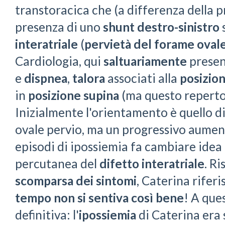
transtoracica che (a differenza della p
presenza di uno
shunt destro-sinistro
interatriale
(
pervietà del forame oval
Cardiologia, qui
saltuariamente
present
e
dispnea
,
talora
associati alla
posizio
in
posizione
supina
(ma questo repert
Inizialmente l'orientamento è quello di
ovale pervio, ma un progressivo aumen
episodi di ipossiemia fa cambiare idea 
percutanea del
difetto interatriale
. Ri
scomparsa dei sintomi
, Caterina riferi
tempo non si sentiva così bene
! A que
definitiva: l'
ipossiemia
di Caterina era