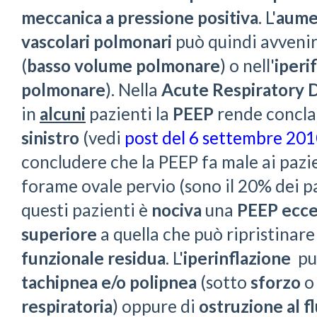
meccanica a pressione positiva
. L'
aume
vascolari polmonari
può quindi avvenir
(
basso volume polmonare
) o nell'
iperi
polmonare
). Nella
Acute Respiratory 
in
alcuni
pazienti la
PEEP
rende concl
sinistro
(vedi
post del 6 settembre 20
concludere che la PEEP fa male ai paz
forame ovale pervio (sono il 20% dei p
questi pazienti è
nociva
una
PEEP ecce
superiore
a quella che può ripristinar
funzionale residua
. L'
iperinflazione
può
tachipnea e/o polipnea
(sotto
sforzo
o
respiratoria
) oppure di
ostruzione al f