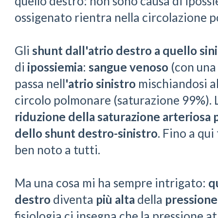
quello destro: non sono causa di iposs
ossigenato rientra nella circolazione 
Gli
shunt dall'atrio destro a quello sin
di
ipossiemia
:
sangue venoso
(con un
passa nell
'atrio sinistro
mischiandosi a
circolo polmonare (saturazione 99%). 
riduzione della saturazione arteriosa
dello shunt destro-sinistro
. Fino a qui
ben noto a tutti.
Ma una cosa mi ha sempre intrigato:
q
destro
diventa
più alta
della
pressione
fisiologia ci insegna che la pressione at