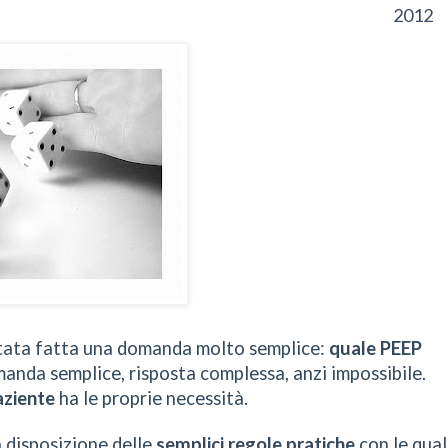
2012
tata fatta una domanda molto semplice:
quale PEEP
anda semplice, risposta complessa, anzi impossibile.
aziente
ha le proprie necessità.
 disposizione delle
semplici regole pratiche
con le qual