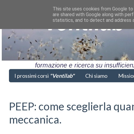
This site uses cookies from Google to d
are shared with Google along with perf
statistics, and to detect and address 
I prossimi corsi
"Ventilab"
Chi siamo
Missio
PEEP: come sceglierla quand
meccanica.