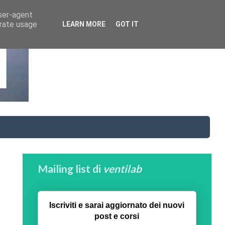
user-agent
erate usage
LEARN MORE
GOT IT
Mailing list di
ventilab
Iscriviti e sarai aggiornato dei nuovi
post e corsi