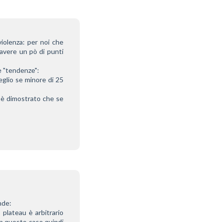
iolenza: per noi che 
avere un pò di punti 
e "tendenze":
glio se minore di 25 
 è dimostrato che se 
nde:
 plateau è arbitrario 
n questo caso quindi 