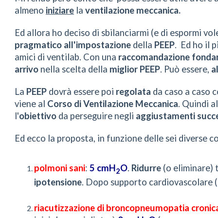
almeno
iniziare
la
ventilazione meccanica.
Ed allora ho deciso di sbilanciarmi (e di espormi vo
pragmatico
all'impostazione
della
PEEP
. Ed ho il 
amici di ventilab. Con una
raccomandazione fonda
arrivo
nella scelta della
miglior PEEP
. Può essere,
a
La
PEEP
dovrà essere poi
regolata
da caso a caso c
viene al
Corso di Ventilazione Meccanica
. Quindi 
l'
obiettivo
da perseguire negli
aggiustamenti succe
Ed ecco la proposta, in funzione delle sei diverse c
polmoni sani
:
5 cmH
O
.
Ridurre
(o eliminare)
2
ipotensione
. Dopo supporto cardiovascolare (f
riacutizzazione di broncopneumopatia cronic