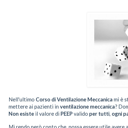
Nell'ultimo
Corso di Ventilazione Meccanica
mi è s
mettere ai pazienti in
ventilazione meccanica
? Dom
Non esiste
il valore di
PEEP
valido
per tutti
,
ogni p
Mi rendo però conto che possa essere utile avere a