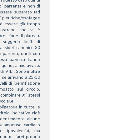
i partenza e non di 
essere superato (ad 
 pleuriche/esofagee 
uò essere già troppo 
mostrano che vi è 
essione di plateau. 
uggerire limiti di 
ssidei canonici 30 
pazienti, quelli con 
sti pazienti hanno 
uindi, a mio avviso, 
i VILI. Sono inoltre 
 se arrivano a 25-30 
li di iperinflazione 
patto sul circolo. 
combinare gli stessi 
scolar.e
gatoria in tutte le 
tolo indicativo cioè 
dentemente alcune 
(scompenso cardiaco 
e ipovolemia), ma 
non mi farei proprio 