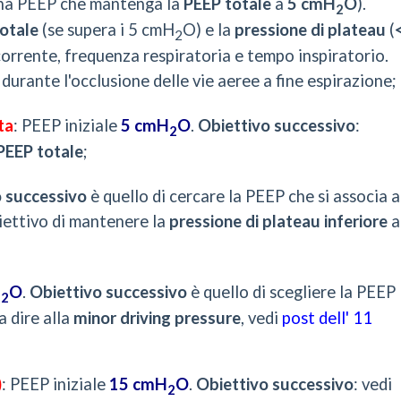
na PEEP che mantenga la
PEEP totale
a
5 cmH
O
).
2
otale
(se supera i 5 cmH
O) e la
pressione di plateau
(
2
corrente, frequenza respiratoria e tempo inspiratorio.
durante l'occlusione delle vie aeree a fine espirazione;
ta
: PEEP iniziale
5 cmH
O
.
Obiettivo successivo
:
2
PEEP totale
;
o successivo
è quello di cercare la PEEP che si associa 
iettivo di mantenere la
pressione di plateau
inferiore
a
H
O
.
Obiettivo successivo
è quello di scegliere la PEEP
2
 dire alla
minor driving pressure
, vedi
post dell' 11
)
: PEEP iniziale
15 cmH
O
.
Obiettivo successivo
: vedi
2