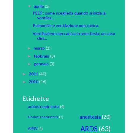
aprile
(3)
▼
PEEP: come sceglierla quando si inizia la
ventilaz...
Polmonite e ventilazione meccanica.
Ventilazione meccanica in anestesia: un caso
clini...
marzo
(2)
►
febbraio
(3)
►
gennaio
(3)
►
2011
(40)
►
2010
(46)
►
Etichette
acidosi respiratoria
(4)
anestesia
(20)
alcalosi respiratoria
(1)
ARDS
(63)
APRV
(4)