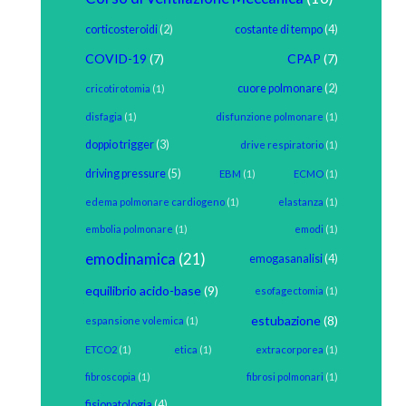
corticosteroidi
(2)
costante di tempo
(4)
COVID-19
(7)
CPAP
(7)
cuore polmonare
(2)
cricotirotomia
(1)
disfagia
(1)
disfunzione polmonare
(1)
doppio trigger
(3)
drive respiratorio
(1)
driving pressure
(5)
EBM
(1)
ECMO
(1)
edema polmonare cardiogeno
(1)
elastanza
(1)
embolia polmonare
(1)
emodi
(1)
emodinamica
(21)
emogasanalisi
(4)
equilibrio acido-base
(9)
esofagectomia
(1)
estubazione
(8)
espansione volemica
(1)
ETCO2
(1)
etica
(1)
extracorporea
(1)
fibroscopia
(1)
fibrosi polmonari
(1)
fisiopatologia
(4)