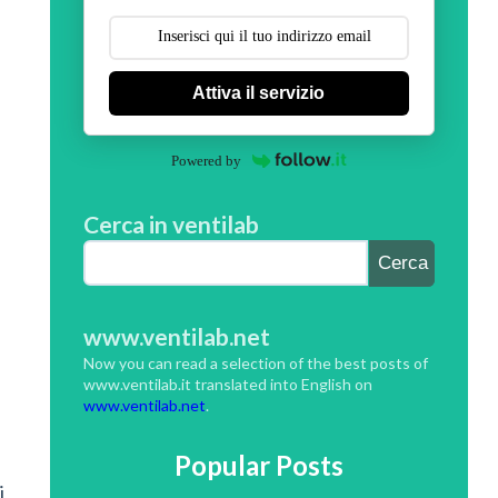
Attiva il servizio
Powered by
Cerca in ventilab
www.ventilab.net
Now you can read a selection of the best posts of
www.ventilab.it translated into English on
www.ventilab.net
.
Popular Posts
i