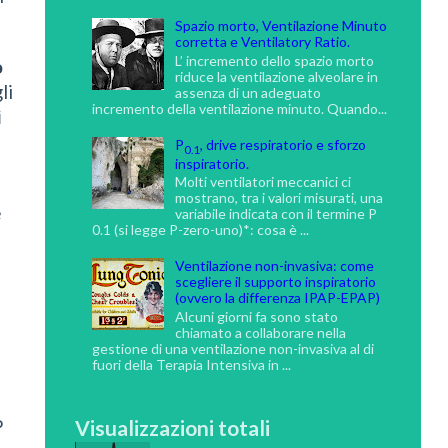
Spazio morto, Ventilazione Minuto
corretta e Ventilatory Ratio.
L’ incremento dello spazio morto
o
riduce la ventilazione alveolare in
li
assenza di un adeguato
incremento della ventilazione minuto. Quando...
i
P
, drive respiratorio e sforzo
0.1
inspiratorio.
Molti ventilatori meccanici ci
mostrano, tra i valori misurati, una
e
variabile indicata con il termine P
0.1 (si legge P-zero-uno)*: cosa è ...
Ventilazione non-invasiva: come
scegliere il supporto inspiratorio
(ovvero la differenza IPAP-EPAP)
Alcuni giorni fa sono stato
chiamato a collaborare nella
gestione di una ventilazione non-invasiva al di
fuori della Terapia Intensiva in ...
Visualizzazioni totali
P