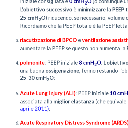
iniziale consigliata è
0 cmH
O
(o comunque u
2
L'
obiettivo successivo
è
minimizzare
la
PEEP t
25 cmH
O
) riducendo, se necessario, volume 
2
Ricordiamo che la PEEP totale è la PEEP letta 
riacutizzazione di BPCO
e
ventilazione assisti
aumentare la PEEP se questo non aumenta la
polmonite
: PEEP iniziale
8 cmH
O
. L'
obiettiv
2
una buona
ossigenazione
, fermo restando l'ob
25-30 cmH
O
;
2
Acute Lung Injury (ALI)
: PEEP iniziale
10 cm
associata alla
miglior elastanza
(che equivale a
aprile 2011)
;
Acute Respiratory Distress Syndrome (ARDS