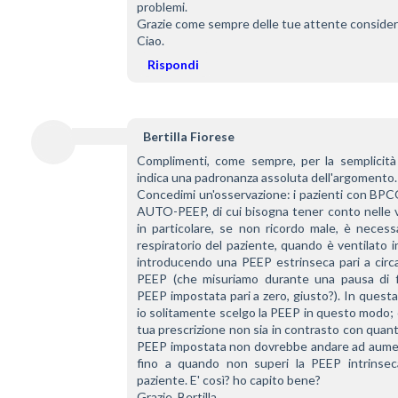
problemi.
Grazie come sempre delle tue attente considera
Ciao.
Rispondi
Bertilla Fiorese
Complimenti, come sempre, per la semplicità 
indica una padronanza assoluta dell'argomento.
Concedimi un'osservazione: i pazienti con BPC
AUTO-PEEP, di cui bisogna tener conto nelle ven
in particolare, se non ricordo male, è necessar
respiratorio del paziente, quando è ventilato i
introducendo una PEEP estrinseca pari a circ
PEEP (che misuriamo durante una pausa di fi
PEEP impostata pari a zero, giusto?). In questa t
io solitamente scelgo la PEEP in questo modo; c
tua prescrizione non sia in contrasto con quanto
PEEP impostata non dovrebbe andare ad aumen
fino a quando non superi la PEEP intrinse
paziente. E' così? ho capito bene?
Grazie, Bertilla