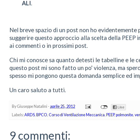
ALI
.
Nel breve spazio di un post non ho evidentemente 
suggerire questo approccio alla scelta della PEEP 
ai commenti o in prossimi post.
Chi mi conosce sa quanto detesti le tabelline e le c
questo post mi sono fatto un po' violenza, ma spero d
spesso mi pongono questa domanda semplice ed imp
Un caro saluto a tutti.
By
Giuseppe Natalini
-
aprile 25, 2012
Labels:
ARDS
,
BPCO
,
Corso di Ventilazione Meccanica
,
PEEP
,
polmonite
,
ve
9 commenti: