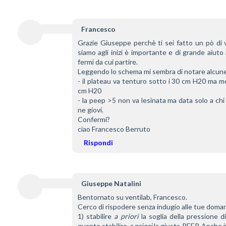
Francesco
Grazie Giuseppe perchè ti sei fatto un pò di v
siamo agli inizi è importante e di grande aiuto 
fermi da cui partire.
Leggendo lo schema mi sembra di notare alcun
- il plateau va tenturo sotto i 30 cm H20 ma me
cm H20
- la peep >5 non va lesinata ma data solo a chi
ne giovi.
Confermi?
ciao Francesco Berruto
Rispondi
Giuseppe Natalini
Bentornato su ventilab, Francesco.
Cerco di rispodere senza indugio alle tue doma
1) stabilire 
a priori
 la soglia della pressione di
quanto stabilire 
a priori
 la giusta PEEP. Anche i