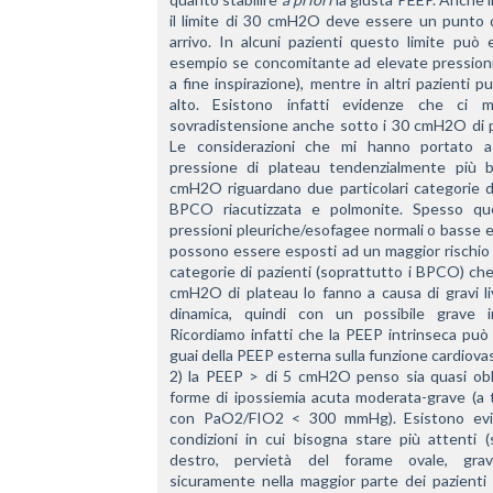
il limite di 30 cmH2O deve essere un punto d
arrivo. In alcuni pazienti questo limite può 
esempio se concomitante ad elevate pressioni
a fine inspirazione), mentre in altri pazienti p
alto. Esistono infatti evidenze che ci 
sovradistensione anche sotto i 30 cmH2O di pr
Le considerazioni che mi hanno portato a s
pressione di plateau tendenzialmente più ba
cmH2O riguardano due particolari categorie di 
BPCO riacutizzata e polmonite. Spesso que
pressioni pleuriche/esofagee normali o basse e q
possono essere esposti ad un maggior rischio d
categorie di pazienti (soprattutto i BPCO) che
cmH2O di plateau lo fanno a causa di gravi livel
dinamica, quindi con un possibile grave im
Ricordiamo infatti che la PEEP intrinseca può 
guai della PEEP esterna sulla funzione cardiova
2) la PEEP > di 5 cmH2O penso sia quasi obbli
forme di ipossiemia acuta moderata-grave (a ti
con PaO2/FIO2 < 300 mmHg). Esistono evi
condizioni in cui bisogna stare più attenti 
destro, pervietà del forame ovale, grav
sicuramente nella maggior parte dei pazienti 