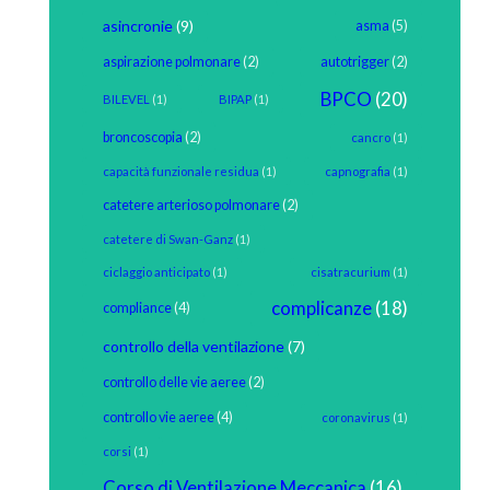
asincronie
(9)
asma
(5)
aspirazione polmonare
(2)
autotrigger
(2)
BPCO
(20)
BILEVEL
(1)
BIPAP
(1)
broncoscopia
(2)
cancro
(1)
capacità funzionale residua
(1)
capnografia
(1)
catetere arterioso polmonare
(2)
catetere di Swan-Ganz
(1)
ciclaggio anticipato
(1)
cisatracurium
(1)
complicanze
(18)
compliance
(4)
controllo della ventilazione
(7)
controllo delle vie aeree
(2)
controllo vie aeree
(4)
coronavirus
(1)
corsi
(1)
Corso di Ventilazione Meccanica
(16)