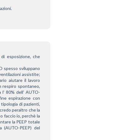
zioni.
di esposizione, che 
 
O spesso sviluppano 
tilazioni assistite; 
io aiutare il lavoro 
n respiro spontaneo, 
a l' 80% dell' AUTO-
ne espirazione con 
ipologia di pazienti, 
redo peraltro che la 
 faccio io, perchè la 
tare la PEEP totale 
ca (AUTO-PEEP) del 