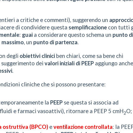
lentieri a critiche e commenti), suggerendo un
approcci
piacere di condividere questa
semplificazione
con tutti g
mentale
:
guai
a considerare questo schema un
punto d
l massimo
, un
punto di partenza
.
on degli
obiettivi clinici
ben chiari, come sa bene chi
al suggerimento dei
valori iniziali di PEEP
aggiungo anch
ssivi
.
ondizioni cliniche che si possono presentare:
 temporaneamente la
PEEP
se questa si associa ad
luidi e farmaci vasoattivi), ritornare a PEEP 5 cmH
O;
2
a ostruttiva (BPCO)
e
ventilazione controllata
: la PEE