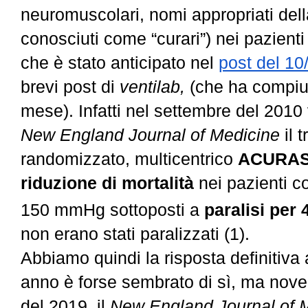
neuromuscolari, nomi appropriati dell
conosciuti come “curari”) nei pazie
che è stato anticipato nel
post del 10
brevi post di
ventilab,
(che ha compiut
mese). Infatti nel settembre del 2010
New England Journal of Medicine
il t
randomizzato, multicentrico
ACURA
riduzione di mortalità
nei pazienti 
150 mmHg
sottoposti a
paralisi
per 
non erano stati paralizzati (1).
Abbiamo quindi la risposta definitiv
anno è forse sembrato di sì, ma nove
del 2019, il
New England Journal of 