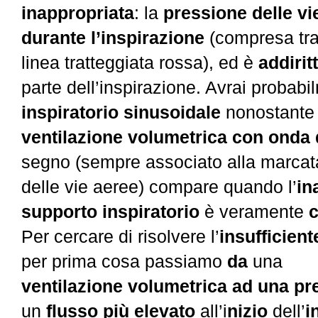
inappropriata
: la
pressione delle v
durante l’inspirazione
(compresa tra 
linea tratteggiata rossa), ed è
addirit
parte dell’inspirazione. Avrai probabi
inspiratorio sinusoidale
nonostante 
ventilazione volumetrica con onda 
segno (sempre associato alla marcat
delle vie aeree) compare quando l’
in
supporto inspiratorio
è veramente
c
Per cercare di risolvere l’
insufficient
per prima cosa passiamo
da
una
ventilazione
volumetrica
ad
una
pr
un
flusso più elevato
all’i
nizio
dell’
i