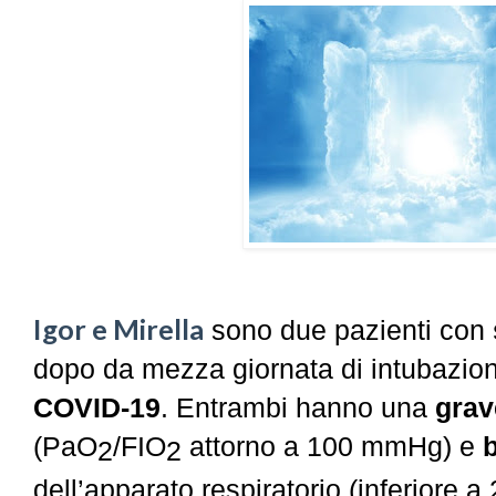
Igor e Mirella
sono due pazienti con
dopo da mezza giornata di intubazio
COVID-19
. Entrambi hanno una
grav
(PaO
/FIO
attorno a 100 mmHg) e
2
2
dell’apparato respiratorio (inferiore 