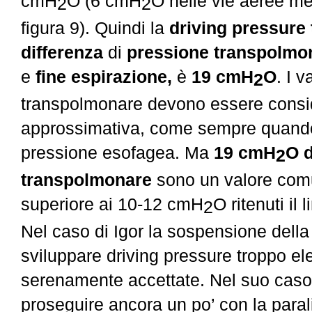
cmH
O (6 cmH
O nelle vie aeree 
2
2
figura 9). Quindi la
driving pressure
differenza
di
pressione transpolmo
e
fine espirazione,
è
19 cmH
O
. I
va
2
transpolmonare devono essere consid
approssimativa, come sempre quando
pressione esofagea. Ma
19 cmH
O d
2
transpolmonare
sono
un valore co
superiore ai 10-12 cmH
O ritenuti il 
2
Nel caso di Igor la sospensione della
sviluppare driving
pressure troppo el
serenamente accettate. Nel suo caso è
proseguire ancora un po’ con la paral