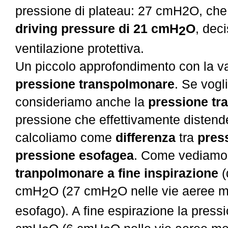
pressione di plateau: 27 cmH2O, ch
driving pressure di 21 cmH
O
, dec
2
ventilazione protettiva.
Un piccolo approfondimento con la va
pressione transpolmonare
. Se vogl
consideriamo anche la
pressione tr
pressione che effettivamente distend
calcoliamo come
differenza
tra
press
pressione esofagea
. Come vediamo i
tranpolmonare a fine inspirazione
(
cmH
O (27 cmH
O nelle vie aeree
2
2
esofago). A fine espirazione la pres