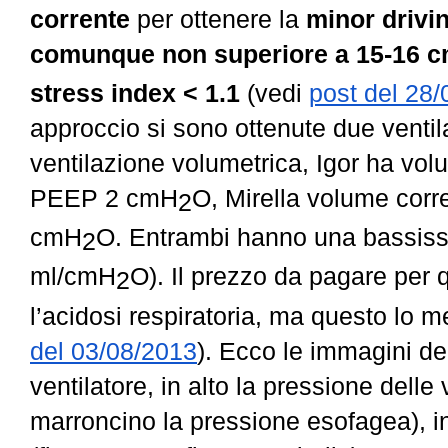
corrente
per ottenere la
minor drivi
comunque non superiore a 15-16 
stress index < 1.1
(vedi
post del 28
approccio si sono ottenute due ventila
ventilazione volumetrica, Igor ha vo
PEEP 2 cmH
O, Mirella volume cor
2
cmH
O. Entrambi hanno una bassiss
2
ml/cmH
O). Il prezzo da pagare per
2
l’acidosi respiratoria, ma questo lo m
del 03/08/2013
). Ecco le immagini de
ventilatore, in alto la pressione delle 
marroncino la pressione esofagea), in