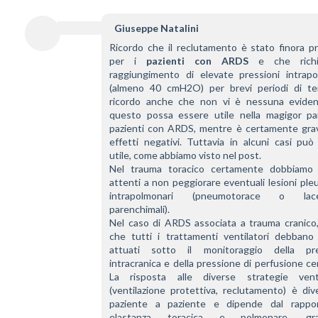
Giuseppe Natalini
Ricordo che il reclutamento è stato finora pr
per i 
pazienti con ARDS
 e che richie
raggiungimento di elevate pressioni intrapol
(almeno 40 cmH2O) per brevi periodi di te
ricordo anche che non vi è nessuna eviden
questo possa essere utile nella magigor par
pazienti con ARDS, mentre è certamente grav
effetti negativi. Tuttavia in alcuni casi può
utile, come abbiamo visto nel post.
Nel trauma toracico certamente dobbiamo 
attenti a non peggiorare eventuali lesioni pleu
intrapolmonari (pneumotorace o lacera
parenchimali). 
Nel caso di ARDS associata a trauma cranico,
che tutti i trattamenti ventilatori debbano 
attuati sotto il monitoraggio della pre
intracranica e della pressione di perfusione cer
La risposta alle diverse strategie ventil
(ventilazione protettiva, reclutamento) è div
paziente a paziente e dipende dal rappor
elastanza toracica e polmonare, gradu