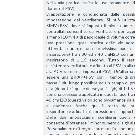
Nella mia pratica clinica lo uso raramente (di
durante il PSV). 
L'impostazione è condizionata dalle possibil
impostazione del ventilatore. Si può utilizza
SIMV+PSV, dove si imposta il minor numero d
controllati consentito dal ventilatore per ragg
almeno i 10 ml/kg di peso ideale di volume corre
una pressione quasi statica delle vie aeree
ottenuta durante una brevissima pausa d
inspirazione) tra i 30 ed i 40 cmH2O con un
inspiratorio di 1-1.5 secondi. Tutto il resto
assistenza ventilatoria è affidato al PSV (o alla
alla ACV se non si imposta il PSV). Un'alternat
essere una BIPAP+PSV, con il tempo di pre
bassa il più lungo possibile ed un tempo di pr
alta (durante il quale di esegue il sigh) di 1-1.5 
con una pressione applicata in questa fase tra i 
40 cmH2O (questi valori sono ovviamente da ad
al paziente). Anche qui, il resto del su
inspiratorio è affidato alla pressione di support
Delle due impostazioni, sceglierei quella 
consente di ottenere il minor numero di sigh al
Personalmente ritengo scorretto dire che un p
con una delle due suddette impostazioni vent