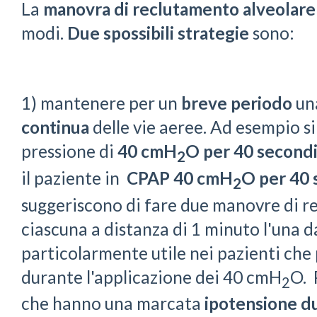
La
manovra di reclutamento alveolare
modi.
Due spossibili strategie
sono:
1) mantenere per un
breve periodo
un
continua
delle vie aeree. Ad esempio 
pressione di
40 cmH
O per 40 second
2
il paziente in
CPAP 40 cmH
O per 40 
2
suggeriscono di fare due manovre di r
ciascuna a distanza di 1 minuto l'una d
particolarmente utile nei pazienti ch
durante l'applicazione dei 40 cmH
O. 
2
che hanno una marcata
ipotensione
d