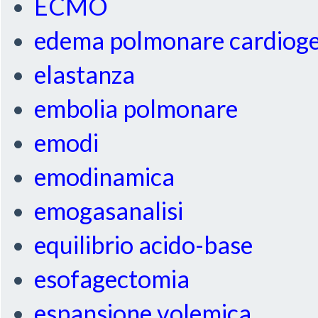
ECMO
edema polmonare cardiog
elastanza
embolia polmonare
emodi
emodinamica
emogasanalisi
equilibrio acido-base
esofagectomia
espansione volemica