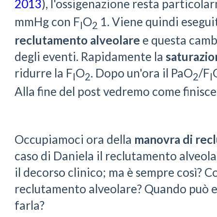
2013
), l'ossigenazione resta particola
mmHg con F
O
1. Viene quindi esegu
I
2
reclutamento alveolare
e questa camb
degli eventi. Rapidamente la
saturazi
ridurre la F
O
. Dopo un'ora il PaO
/F
I
2
2
I
Alla fine del post vedremo come finisce 
Occupiamoci ora della
manovra di rec
caso di Daniela il reclutamento alveo
il decorso clinico; ma è sempre così? 
reclutamento alveolare? Quando può es
farla?