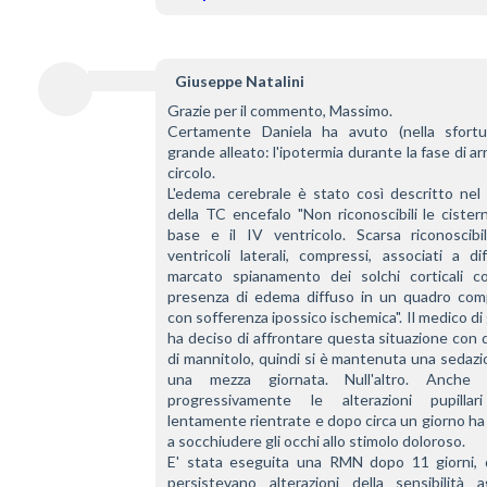
Giuseppe Natalini
Grazie per il commento, Massimo.
Certamente Daniela ha avuto (nella sfortu
grande alleato: l'ipotermia durante la fase di arr
circolo.
L'edema cerebrale è stato così descritto nel 
della TC encefalo "Non riconoscibili le cistern
base e il IV ventricolo. Scarsa riconoscibili
ventricoli laterali, compressi, associati a di
marcato spianamento dei solchi corticali c
presenza di edema diffuso in un quadro compa
con sofferenza ipossico ischemica". Il medico di 
ha deciso di affrontare questa situazione con d
di mannitolo, quindi si è mantenuta una sedazi
una mezza giornata. Null'altro. Anche p
progressivamente le alterazioni pupillar
lentamente rientrate e dopo circa un giorno ha i
a socchiudere gli occhi allo stimolo doloroso. 
E' stata eseguita una RMN dopo 11 giorni, 
persistevano alterazioni della sensibilità ag