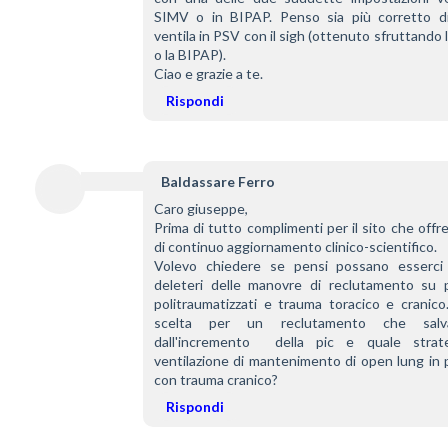
SIMV o in BIPAP. Penso sia più corretto di
ventila in PSV con il sigh (ottenuto sfruttando 
o la BIPAP).
Ciao e grazie a te.
Rispondi
Baldassare Ferro
Caro giuseppe, 
Prima di tutto complimenti per il sito che offre
di continuo aggiornamento clinico-scientifico.
Volevo chiedere se pensi possano esserci e
deleteri delle manovre di reclutamento su pa
politraumatizzati e trauma toracico e cranico
scelta per un reclutamento che salvag
dall'incremento  della pic e quale strate
ventilazione di mantenimento di open lung in p
con trauma cranico?
Rispondi