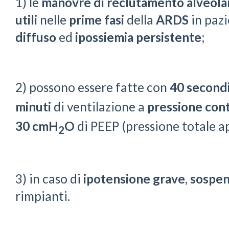
1) le
manovre di reclutamento alveola
utili
nelle
prime fasi
della
ARDS
in paz
diffuso
ed
ipossiemia persistente
;
2) possono essere fatte con
40 secondi
minuti
di ventilazione a
pressione cont
30
cmH
O
di PEEP (pressione totale 
2
3) in caso di
ipotensione
grave
,
sospe
rimpianti.