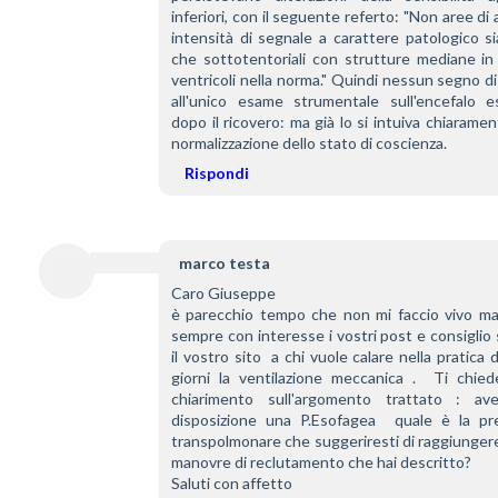
inferiori, con il seguente referto: "Non aree di a
intensità di segnale a carattere patologico si
che sottotentoriali con strutture mediane in 
ventricoli nella norma." Quindi nessun segno d
all'unico esame strumentale sull'encefalo es
dopo il ricovero: ma già lo si intuiva chiarament
normalizzazione dello stato di coscienza.
Rispondi
marco testa
Caro Giuseppe
è parecchio tempo che non mi faccio vivo ma
sempre con interesse i vostri post e consiglio
il vostro sito  a chi vuole calare nella pratica di 
giorni la ventilazione meccanica .  Ti chiede
chiarimento sull'argomento trattato : av
disposizione una P.Esofagea  quale è la pre
transpolmonare che suggeriresti di raggiungere
manovre di reclutamento che hai descritto?
Saluti con affetto