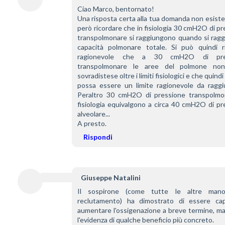
Ciao Marco, bentornato!
Una risposta certa alla tua domanda non esiste
però ricordare che in fisiologia 30 cmH2O di pr
transpolmonare si raggiungono quando si raggi
capacità polmonare totale. Si può quindi ri
ragionevole che a 30 cmH2O di pres
transpolmonare le aree del polmone non 
sovradistese oltre i limiti fisiologici e che quindi
possa essere un limite ragionevole da raggiu
Peraltro 30 cmH2O di pressione transpolmon
fisiologia equivalgono a circa 40 cmH2O di pr
alveolare...
A presto.
Rispondi
Giuseppe Natalini
Il sospirone (come tutte le altre manov
reclutamento) ha dimostrato di essere cap
aumentare l'ossigenazione a breve termine, ma
l'evidenza di qualche beneficio più concreto.