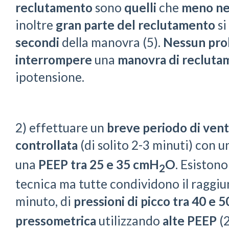
reclutamento
sono
quelli
che
meno ne
inoltre
gran parte del reclutamento
si
secondi
della manovra (5).
Nessun pro
interrompere
una
manovra di recluta
ipotensione.
2) effettuare un
breve periodo di vent
controllata
(di solito 2-3 minuti) con 
una
PEEP tra 25 e 35
cmH
O
. Esistono
2
tecnica ma tutte condividono il raggi
minuto, di
pressioni di picco tra 40 e 
pressometrica
utilizzando
alte PEEP
(