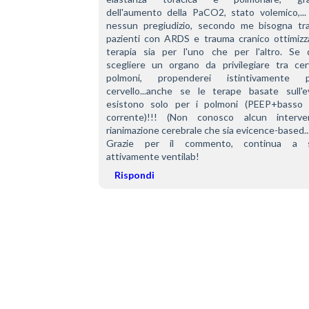
dell'aumento della PaCO2, stato volemico,... 
nessun pregiudizio, secondo me bisogna trat
pazienti con ARDS e trauma cranico ottimizza
terapia sia per l'uno che per l'altro. Se d
scegliere un organo da privilegiare tra cerv
polmoni, propenderei istintivamente p
cervello...anche se le terape basate sull'ev
esistono solo per i polmoni (PEEP+basso 
corrente)!!! (Non conosco alcun interve
rianimazione cerebrale che sia evicence-based...
Grazie per il commento, continua a se
attivamente ventilab!
Rispondi