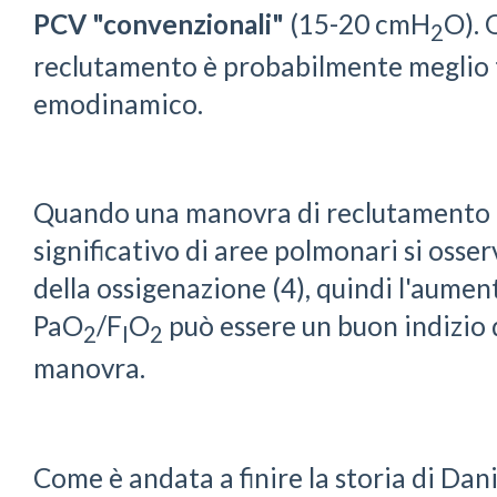
PCV "convenzionali"
(15-20 cmH
O). 
2
reclutamento è probabilmente meglio to
emodinamico.
Quando una manovra di reclutamento 
significativo di aree polmonari si oss
della ossigenazione (4), quindi l'aume
PaO
/F
O
può essere un buon indizio d
2
I
2
manovra.
Come è andata a finire la storia di Da