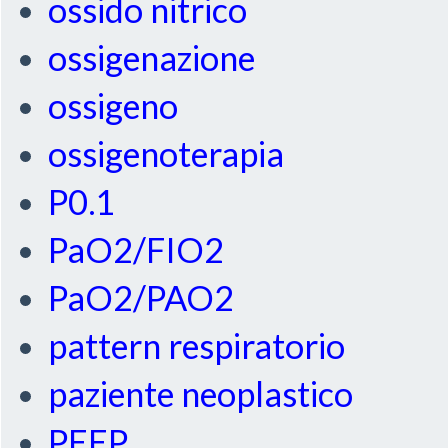
ossido nitrico
ossigenazione
ossigeno
ossigenoterapia
P0.1
PaO2/FIO2
PaO2/PAO2
pattern respiratorio
paziente neoplastico
PEEP