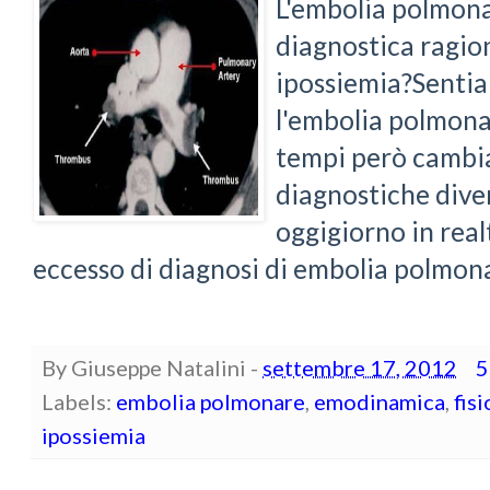
L'embolia polmona
diagnostica ragion
ipossiemia?Sentia
l'embolia polmonar
tempi però cambia
diagnostiche dive
oggigiorno in realt
eccesso di diagnosi di embolia polmona
By
Giuseppe Natalini
-
settembre 17, 2012
5
Labels:
embolia polmonare
,
emodinamica
,
fis
ipossiemia