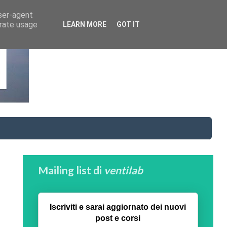
user-agent
erate usage
LEARN MORE
GOT IT
Mailing list di
ventilab
Iscriviti e sarai aggiornato dei nuovi
post e corsi