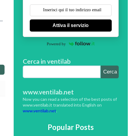
..
Attiva il servizio
Powered by
Cerca in ventilab
www.ventilab.net
Now you can read a selection of the best posts of
www.ventilab.it translated into English on
www.ventilab.net
.
Popular Posts