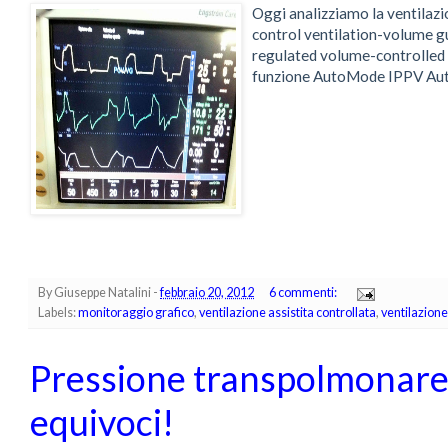
Oggi analizziamo la ventilazi
control ventilation-volume g
regulated volume-controlled 
funzione AutoMode IPPV Aut
By
Giuseppe Natalini
-
febbraio 20, 2012
6 commenti:
Labels:
monitoraggio grafico
,
ventilazione assistita controllata
,
ventilazion
Pressione transpolmonare e
equivoci!