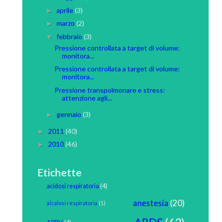
aprile
(3)
►
marzo
(2)
►
febbraio
(3)
▼
Pressione controllata a target di volume:
monitora...
Pressione controllata a target di volume:
monitora...
Pressione transpolmonare e stress:
attenzione agli...
gennaio
(3)
►
2011
(40)
►
2010
(46)
►
Etichette
acidosi respiratoria
(4)
anestesia
(20)
alcalosi respiratoria
(1)