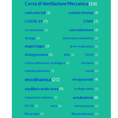
Corso di Ventilazione Meccanica
(16)
corticosteroidi
(2)
costante di tempo
(4)
COVID-19
(7)
CPAP
(7)
cuore polmonare
(2)
cricotirotomia
(1)
disfagia
(1)
disfunzione polmonare
(1)
doppio trigger
(3)
drive respiratorio
(1)
driving pressure
(5)
EBM
(1)
ECMO
(1)
edema polmonare cardiogeno
(1)
elastanza
(1)
embolia polmonare
(1)
emodi
(1)
emodinamica
(21)
emogasanalisi
(4)
equilibrio acido-base
(9)
esofagectomia
(1)
estubazione
(8)
espansione volemica
(1)
ETCO2
(1)
etica
(1)
extracorporea
(1)
fibroscopia
(1)
fibrosi polmonari
(1)