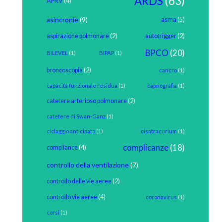
ARDS
(63)
APRV
(4)
asincronie
(9)
asma
(5)
aspirazione polmonare
(2)
autotrigger
(2)
BPCO
(20)
BILEVEL
(1)
BIPAP
(1)
broncoscopia
(2)
cancro
(1)
capacità funzionale residua
(1)
capnografia
(1)
catetere arterioso polmonare
(2)
catetere di Swan-Ganz
(1)
ciclaggio anticipato
(1)
cisatracurium
(1)
complicanze
(18)
compliance
(4)
controllo della ventilazione
(7)
controllo delle vie aeree
(2)
controllo vie aeree
(4)
coronavirus
(1)
corsi
(1)