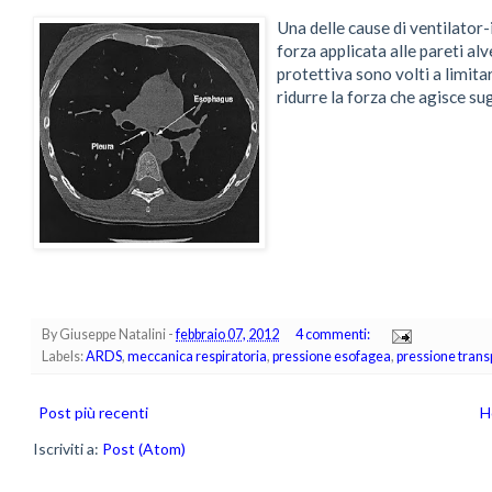
Una delle cause di ventilator-i
forza applicata alle pareti alve
protettiva sono volti a limita
ridurre la forza che agisce su
By
Giuseppe Natalini
-
febbraio 07, 2012
4 commenti:
Labels:
ARDS
,
meccanica respiratoria
,
pressione esofagea
,
pressione tran
Post più recenti
H
Iscriviti a:
Post (Atom)