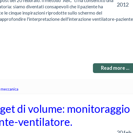
ost del 20 febbraio. Il metodo "ABC" ci ha consentito una
2012
ratoria: siamo diventati consapevoli che il paziente ha
ante le cinque inspirazioni riprodotte sullo schermo del
pprofondire l'interpretazione dell'interazione ventilatore-paziente.
Read more ...
e meccanica
rget di volume: monitoraggio
nte-ventilatore.
20 feb