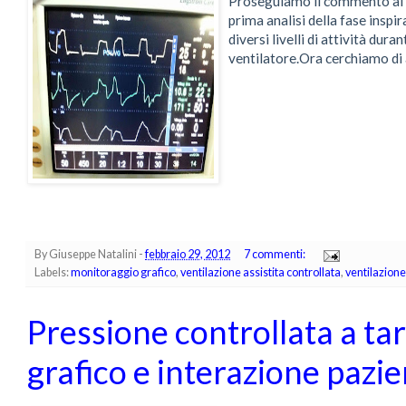
Proseguiamo il commento al p
prima analisi della fase inspi
diversi livelli di attività dur
ventilatore.Ora cerchiamo di a
By
Giuseppe Natalini
-
febbraio 29, 2012
7 commenti:
Labels:
monitoraggio grafico
,
ventilazione assistita controllata
,
ventilazion
Pressione controllata a ta
grafico e interazione pazie