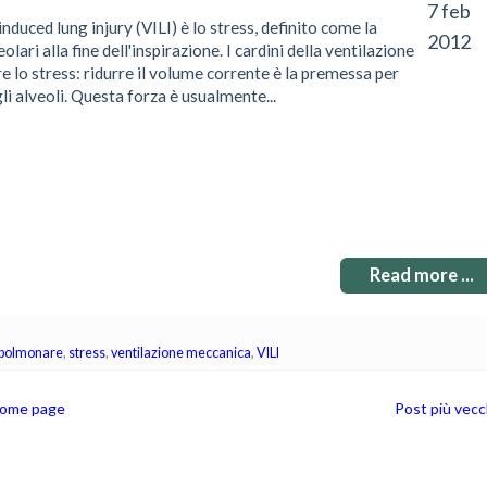
7 feb
nduced lung injury (VILI) è lo stress, definito come la
2012
olari alla fine dell'inspirazione. I cardini della ventilazione
re lo stress: ridurre il volume corrente è la premessa per
gli alveoli. Questa forza è usualmente...
Read more ...
spolmonare
,
stress
,
ventilazione meccanica
,
VILI
ome page
Post più vecc