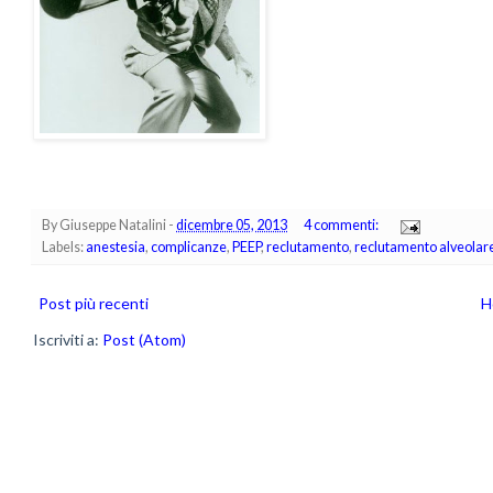
By
Giuseppe Natalini
-
dicembre 05, 2013
4 commenti:
Labels:
anestesia
,
complicanze
,
PEEP
,
reclutamento
,
reclutamento alveolar
Post più recenti
H
Iscriviti a:
Post (Atom)