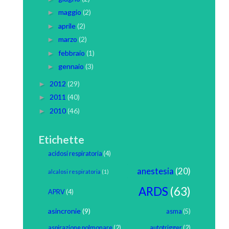
maggio
(2)
►
aprile
(2)
►
marzo
(2)
►
febbraio
(1)
►
gennaio
(3)
►
2012
(29)
►
2011
(40)
►
2010
(46)
►
Etichette
acidosi respiratoria
(4)
anestesia
(20)
alcalosi respiratoria
(1)
ARDS
(63)
APRV
(4)
asincronie
(9)
asma
(5)
aspirazione polmonare
(2)
autotrigger
(2)