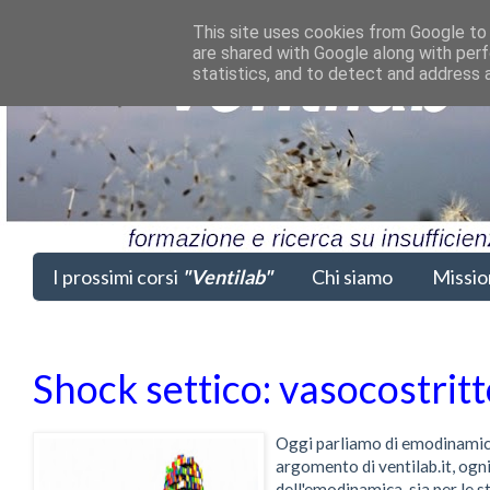
This site uses cookies from Google to d
are shared with Google along with perf
statistics, and to detect and address 
I prossimi corsi
"Ventilab"
Chi siamo
Missio
Shock settico: vasocostritto
Oggi parliamo di emodinamica.
argomento di ventilab.it, og
dell'emodinamica, sia per le 