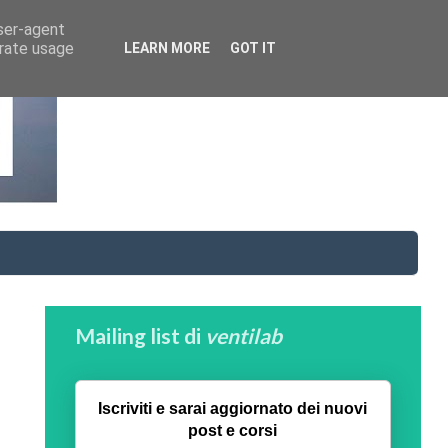
user-agent
erate usage
LEARN MORE
GOT IT
Mailing list di
ventilab
Iscriviti e sarai aggiornato dei nuovi
post e corsi