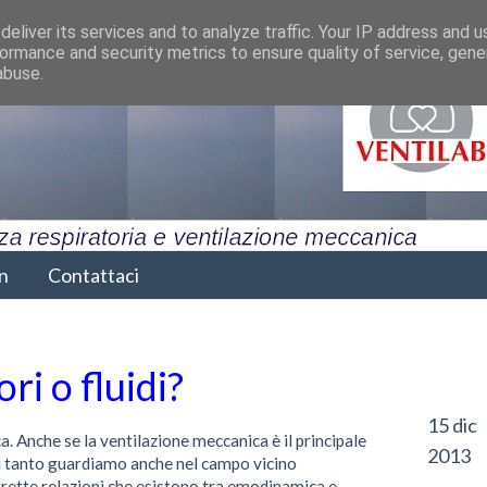
eliver its services and to analyze traffic. Your IP address and 
ormance and security metrics to ensure quality of service, gen
abuse.
n
Contattaci
ri o fluidi?
15 dic
 Anche se la ventilazione meccanica è il principale
2013
ni tanto guardiamo anche nel campo vicino
strette relazioni che esistono tra emodinamica e