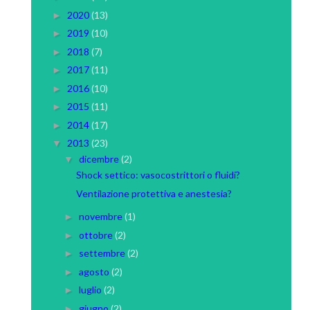
2020
(13)
►
2019
(10)
►
2018
(7)
►
2017
(11)
►
2016
(10)
►
2015
(11)
►
2014
(17)
►
2013
(23)
▼
dicembre
(2)
▼
Shock settico: vasocostrittori o fluidi?
Ventilazione protettiva e anestesia?
novembre
(1)
►
ottobre
(2)
►
settembre
(2)
►
agosto
(2)
►
luglio
(2)
►
giugno
(2)
►