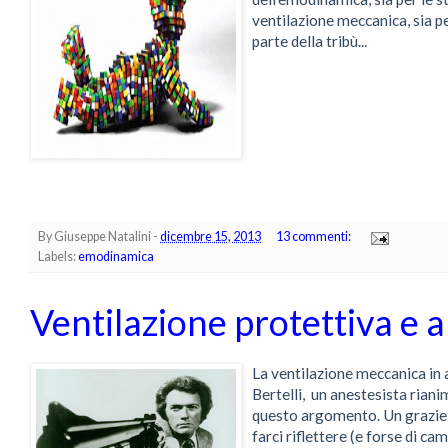
ventilazione meccanica, sia p
parte della tribù...
By
Giuseppe Natalini
-
dicembre 15, 2013
13 commenti:
Labels:
emodinamica
Ventilazione protettiva e 
La ventilazione meccanica in 
Bertelli, un anestesista rian
questo argomento. Un grazie 
farci riflettere (e forse di ca