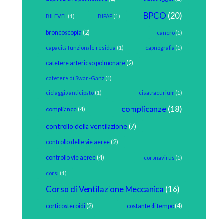
BPCO
(20)
BILEVEL
(1)
BIPAP
(1)
broncoscopia
(2)
cancro
(1)
capacità funzionale residua
(1)
capnografia
(1)
catetere arterioso polmonare
(2)
catetere di Swan-Ganz
(1)
ciclaggio anticipato
(1)
cisatracurium
(1)
complicanze
(18)
compliance
(4)
controllo della ventilazione
(7)
controllo delle vie aeree
(2)
controllo vie aeree
(4)
coronavirus
(1)
corsi
(1)
Corso di Ventilazione Meccanica
(16)
corticosteroidi
(2)
costante di tempo
(4)