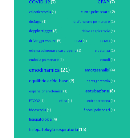
COVID-19
(7)
CPAP
(7)
cuore polmonare
(2)
cricotirotomia
(1)
disfagia
(1)
disfunzione polmonare
(1)
doppio trigger
(3)
drive respiratorio
(1)
driving pressure
(5)
EBM
(1)
ECMO
(1)
edema polmonare cardiogeno
(1)
elastanza
(1)
embolia polmonare
(1)
emodi
(1)
emodinamica
(21)
emogasanalisi
(4)
equilibrio acido-base
(9)
esofagectomia
(1)
estubazione
(8)
espansione volemica
(1)
ETCO2
(1)
etica
(1)
extracorporea
(1)
fibroscopia
(1)
fibrosi polmonari
(1)
fisiopatologia
(4)
fisiopatologia respiratoria
(15)