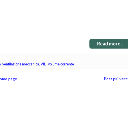
Read more ...
e
,
ventilazione meccanica
,
VILI
,
volume corrente
ome page
Post più vecc