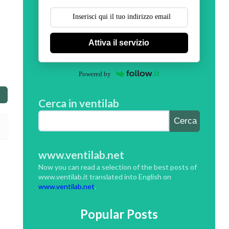
Attiva il servizio
Powered by
Cerca in ventilab
www.ventilab.net
Now you can read a selection of the best posts of
www.ventilab.it translated into English on
www.ventilab.net
.
Popular Posts