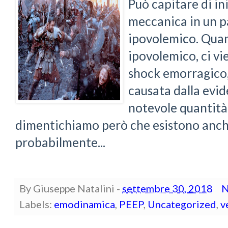
Può capitare di in
meccanica in un p
ipovolemico. Qua
ipovolemico, ci vi
shock emorragico,
causata dalla evid
notevole quantità
dimentichiamo però che esistono anche
probabilmente...
By
Giuseppe Natalini
-
settembre 30, 2018
N
Labels:
emodinamica
,
PEEP
,
Uncategorized
,
v