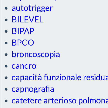
autotrigger
BILEVEL
BIPAP
BPCO
broncoscopia
cancro
capacità funzionale residu
capnografia
catetere arterioso polmon