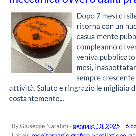
Dopo 7 mesi di sil
ritorna con un nu
casualmente pubbl
compleanno di ven
veniva pubblicato 
mesi, inaspettatam
sempre crescente 
attività. Saluto e ringrazio le migliaia 
costantemente...
By
Giuseppe Natalini
-
gennaio 10, 2025
6 c
Labels:
monitoraggio grafico
,
ventilazione me