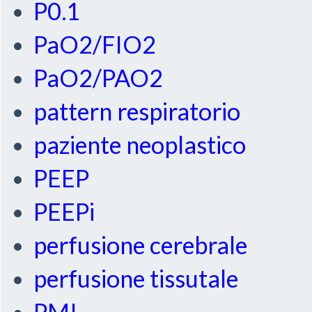
P0.1
PaO2/FIO2
PaO2/PAO2
pattern respiratorio
paziente neoplastico
PEEP
PEEPi
perfusione cerebrale
perfusione tissutale
PMI