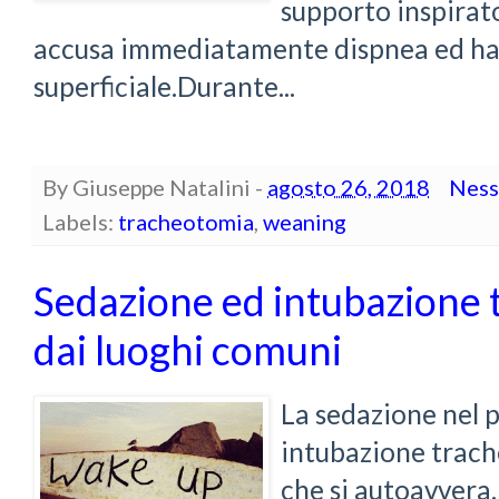
supporto inspirat
accusa immediatamente dispnea ed ha 
superficiale.Durante...
By
Giuseppe Natalini
-
agosto 26, 2018
Ness
Labels:
tracheotomia
,
weaning
Sedazione ed intubazione 
dai luoghi comuni
La sedazione nel 
intubazione trach
che si autoavvera.