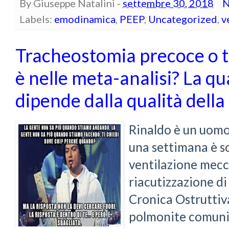
By
Giuseppe Natalini
-
settembre 30, 2018
N
Labels:
emodinamica
,
PEEP
,
Uncategorized
,
v
Tracheostomia precoce o ta
è nelle meta-analisi? La qua
dipende dalla qualità dell
Rinaldo è un uomo
una settimana è s
ventilazione mecc
riacutizzazione 
Cronica Ostruttiv
polmonite comunit