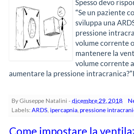
Spesso devo rispo
“Se un paziente c
sviluppa una ARDS*
pressione intracr
volume corrente o
mantenere la vent
volume corrente a
aumentare la pressione intracranica?”Il
By
Giuseppe Natalini
-
dicembre 29, 2018
N
Labels:
ARDS
,
ipercapnia
,
pressione intracrani
Come impostare la ventil