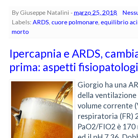
By
Giuseppe Natalini
-
marzo 25, 2018
Ness
Labels:
ARDS
,
cuore polmonare
,
equilibrio ac
morto
Ipercapnia e ARDS, cambia
prima: aspetti fisiopatologi
Giorgio ha una AR
della ventilazione
volume corrente (
respiratoria (FR)
PaO2/FIO2 è 170
ed il pH 7.36. Do