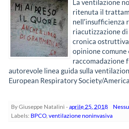
La ventilazione no
ritenuta il tratta
nell’insufficienza
riacutizzazione 
cronica ostruttiv
opinione comune 
raccomadazione fo
autorevole linea guida sulla ventilazio
European Respiratory Society/American
By
Giuseppe Natalini
-
aprile 25, 2018
Nessu
Labels:
BPCO
,
ventilazione noninvasiva