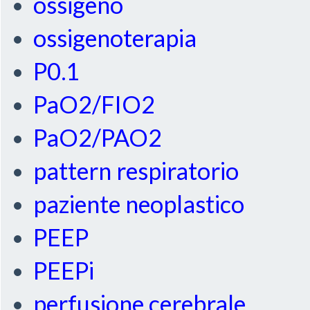
ossigeno
ossigenoterapia
P0.1
PaO2/FIO2
PaO2/PAO2
pattern respiratorio
paziente neoplastico
PEEP
PEEPi
perfusione cerebrale