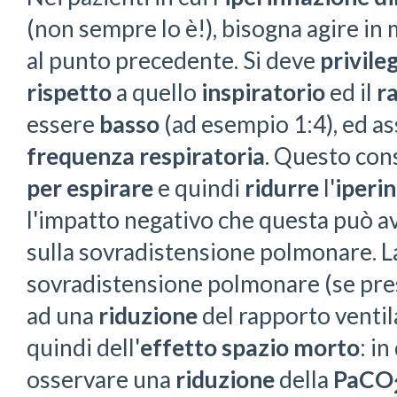
(non sempre lo è!), bisogna agire in
al punto precedente. Si deve
privile
rispetto
a quello
inspiratorio
ed il
r
essere
basso
(ad esempio 1:4), ed a
frequenza respiratoria
. Questo con
per espirare
e quindi
ridurre
l'
iperi
l'impatto negativo che questa può a
sulla sovradistensione polmonare. La
sovradistensione polmonare (se pre
ad una
riduzione
del rapporto venti
quindi dell'
effetto spazio morto
: i
osservare una
riduzione
della
PaCO