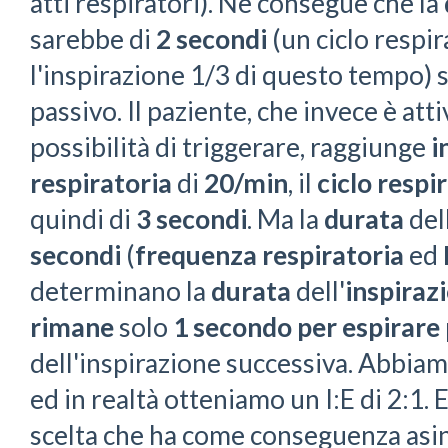
atti respiratori). Ne consegue che la
sarebbe di
2 secondi
(un ciclo respir
l'inspirazione 1/3 di questo tempo) 
passivo. Il paziente, che invece è atti
possibilità di triggerare, raggiunge
i
respiratoria
di
20/min
, il
ciclo respi
quindi di
3 secondi
. Ma la
durata
dell
secondi
(
frequenza respiratoria
ed
determinano la
durata
dell'
inspiraz
rimane
solo
1 secondo per espirare
dell'inspirazione successiva. Abbiam
ed in realtà otteniamo un I:E di 2:1.
scelta che ha come conseguenza asin