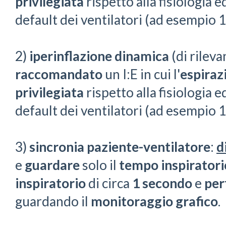
privilegiata
rispetto alla fisiologia 
default dei ventilatori (ad esempio 1
2)
iperinflazione dinamica
(di rileva
raccomandato
un I:E in cui l'
espiraz
privilegiata
rispetto alla fisiologia 
default dei ventilatori (ad esempio 1
3)
sincronia paziente-ventilatore
:
d
e
guardare
solo il
tempo inspiratori
inspiratorio
di circa
1 secondo
e
per
guardando il
monitoraggio grafico
.