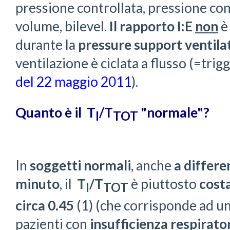
pressione controllata, pressione cont
volume, bilevel.
Il rapporto I:E
non
è
durante la
pressure support ventila
ventilazione è ciclata a flusso (=trig
del 22 maggio 2011
).
Quanto è il T
/T
"normale"?
I
TOT
In
soggetti normali
, anche
a differen
minuto
, il
T
/T
è piuttosto
cost
I
TOT
circa 0.45
(1) (che corrisponde ad un 
pazienti con
insufficienza respirato