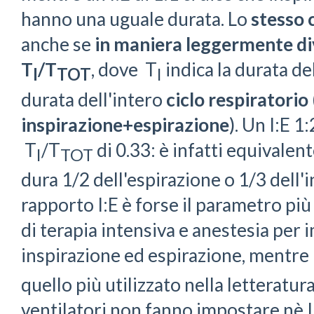
hanno una uguale durata. Lo
stesso 
anche se
in maniera leggermente di
T
/T
, dove T
indica la durata de
I
TOT
I
durata dell'intero
ciclo respiratorio
inspirazione+espirazione
). Un I:E 
T
/T
di 0.33: è infatti equivalent
I
TOT
dura 1/2 dell'espirazione o 1/3 dell'in
rapporto I:E è forse il parametro più 
di terapia intensiva e anestesia per 
inspirazione ed espirazione, mentre 
quello più utilizzato nella letteratura
ventilatori non fanno impostare nè I