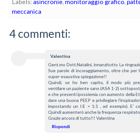
Labels:
asincronie
,
monitoraggio grafico
,
patt
meccanica
4 commenti:
Valentina
Gent.mo Dott.Natalini, innanzitutto La ringrazio
Sue parole di incoraggiamento, oltre che per la
super-esaustiva spiegazione!!
Quindi, se ho ben capito, il modo più prec
ventilare un paziente sano (ASA 1-2) sottopost
e che presenti ipossiemia con aumento della E
dare una buona PEEP e privilegiare l'inspirazion
impostando un I:E = 1:1 , ad esempio). E' cor
Quindi aumenterò anche la frequenza respirator
Grazie ancora di tutto!!! Valentina
Rispondi