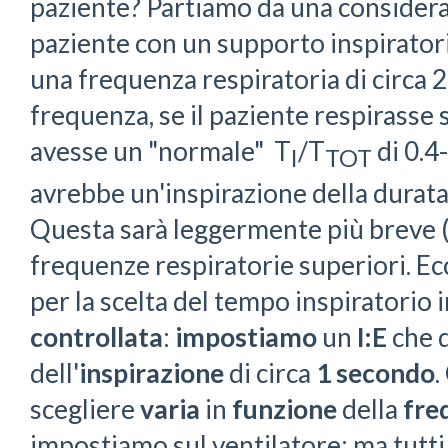
paziente? Partiamo da una considera
paziente con un supporto inspirator
una frequenza respiratoria di circa 
frequenza, se il paziente respirass
avesse un "normale" T
/T
di 0.4
I
TOT
avrebbe un'inspirazione della durata
Questa sarà leggermente più breve (
frequenze respiratorie superiori. E
per la scelta del tempo inspiratorio i
controllata
:
impostiamo
un
I:E
che 
dell'
inspirazione
di circa
1 secondo
.
scegliere
varia
in
funzione
della
fre
impostiamo sul ventilatore: ma tutti 