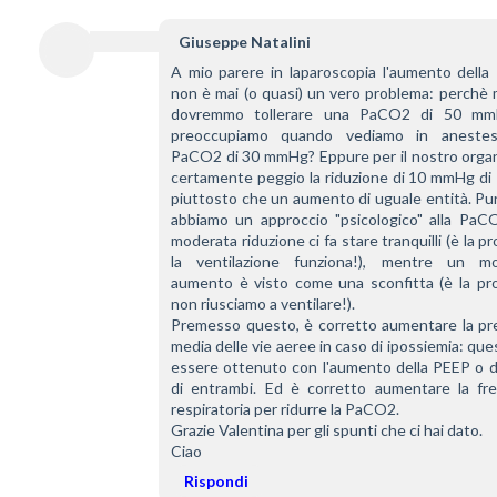
Giuseppe Natalini
A mio parere in laparoscopia l'aumento della
non è mai (o quasi) un vero problema: perchè 
dovremmo tollerare una PaCO2 di 50 mmH
preoccupiamo quando vediamo in anestesi
PaCO2 di 30 mmHg? Eppure per il nostro organ
certamente peggio la riduzione di 10 mmHg di
piuttosto che un aumento di uguale entità. Pu
abbiamo un approccio "psicologico" alla PaCO
moderata riduzione ci fa stare tranquilli (è la pr
la ventilazione funziona!), mentre un mo
aumento è visto come una sconfitta (è la pro
non riusciamo a ventilare!).
Premesso questo, è corretto aumentare la pre
media delle vie aeree in caso di ipossiemia: que
essere ottenuto con l'aumento della PEEP o de
di entrambi. Ed è corretto aumentare la fre
respiratoria per ridurre la PaCO2.
Grazie Valentina per gli spunti che ci hai dato.
Ciao
Rispondi