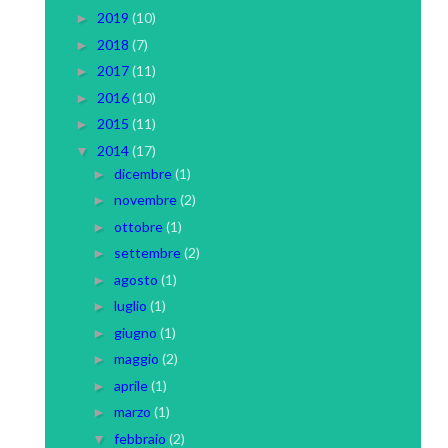
2019
(10)
►
2018
(7)
►
2017
(11)
►
2016
(10)
►
2015
(11)
►
2014
(17)
▼
dicembre
(1)
►
novembre
(2)
►
ottobre
(1)
►
settembre
(2)
►
agosto
(1)
►
luglio
(1)
►
giugno
(1)
►
maggio
(2)
►
aprile
(1)
►
marzo
(1)
►
febbraio
(2)
▼