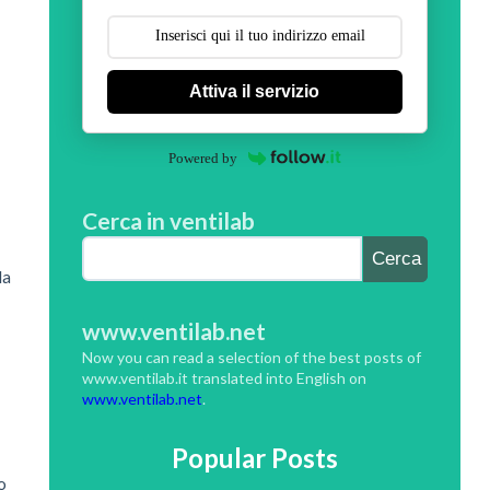
Attiva il servizio
Powered by
Cerca in ventilab
la
www.ventilab.net
Now you can read a selection of the best posts of
www.ventilab.it translated into English on
www.ventilab.net
.
Popular Posts
o