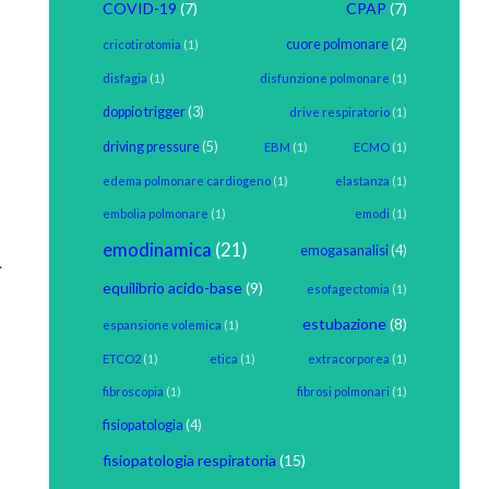
COVID-19
(7)
CPAP
(7)
cuore polmonare
(2)
cricotirotomia
(1)
disfagia
(1)
disfunzione polmonare
(1)
doppio trigger
(3)
drive respiratorio
(1)
driving pressure
(5)
EBM
(1)
ECMO
(1)
edema polmonare cardiogeno
(1)
elastanza
(1)
embolia polmonare
(1)
emodi
(1)
emodinamica
(21)
emogasanalisi
(4)
.
equilibrio acido-base
(9)
esofagectomia
(1)
estubazione
(8)
espansione volemica
(1)
ETCO2
(1)
etica
(1)
extracorporea
(1)
fibroscopia
(1)
fibrosi polmonari
(1)
fisiopatologia
(4)
fisiopatologia respiratoria
(15)