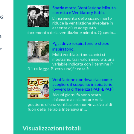
Spazio morto, Ventilazione Minuto
corretta e Ventilatory Ratio.
O2
L’ incremento dello spazio morto
riduce la ventilazione alveolare in
assenza di un adeguato
incremento della ventilazione minuto. Quando...
a
P
, drive respiratorio e sforzo
0.1
le
inspiratorio.
Molti ventilatori meccanici ci
mostrano, tra i valori misurati, una
variabile indicata con il termine P
0.1 (si legge P-zero-uno)*: cosa è ...
Ventilazione non-invasiva: come
scegliere il supporto inspiratorio
(ovvero la differenza IPAP-EPAP)
Alcuni giorni fa sono stato
chiamato a collaborare nella
gestione di una ventilazione non-invasiva al di
fuori della Terapia Intensiva in ...
Visualizzazioni totali