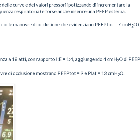
 delle curve e dei valori pressori ipotizzando di incrementare la
quenza respiratoria) e forse anche inserire una PEEP esterna.
perciò le manovre di occlusione che evidenziano PEEPtot = 7 cmH
O (
2
enza a 18 atti, con rapporto I:E = 1:4, aggiungendo 4 cmH
O di PEE
2
vre di occlusione mostrano PEEPtot = 9 e Plat = 13 cmH
O.
2