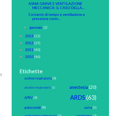
ASMA GRAVE E VENTILAZIONE
MECCANICA: IL CASO DELLA...
Costante di tempo e ventilazione a
pressione contr...
gennaio
(2)
►
2013
(23)
►
2012
(29)
►
2011
(40)
►
2010
(46)
►
Etichette
i
acidosi respiratoria
(4)
i
anestesia
(20)
alcalosi respiratoria
(1)
ARDS
(63)
APRV
(4)
asincronie
(9)
asma
(5)
aspirazione polmonare
(2)
autotrigger
(2)