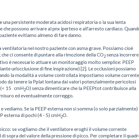
 una persistente moderata acidosi respiratoria o la sua lenta
ne che possono arrivare al pnx iperteso e all'arresto cardiaco. Quand
 paziente evitiamo almeno di fare danno.
ia ventilatoria nel nostro paziente con asma grave. Possiamo cioè
 che ci consente di puntare alla rimozione della CO
senza incorrere
2
iettivo è necessario attuare un monitoraggio molto semplice: PEEP
iante un'occlusione di fine inspirazione) [2]. Le occlusioni possiamo
lizzando la modalità a volume controllata impostiamo volume corrent
 modo da tenere la Pplat lontana dai valori potenzialmente pericolosi
t (< 15 cmH
O) senza dimenticare che la PEEPtot contribuisce alla
2
o, misuro ed eventualmente correggo.
 e vediamo. Se la PEEP esterna non si somma (o solo parzialmente)
 esterna di pochi (4 - 5) cmH
O.
2
picco: se vogliamo che il ventilatore eroghi il volume corrente
 di sopra del valore della pressione di picco. Per completare il quad