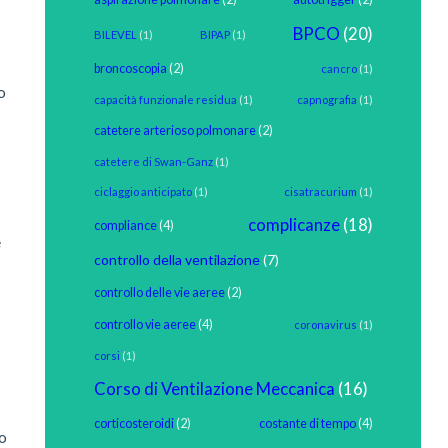
BPCO
(20)
BILEVEL
(1)
BIPAP
(1)
broncoscopia
(2)
cancro
(1)
o
capacità funzionale residua
(1)
capnografia
(1)
catetere arterioso polmonare
(2)
catetere di Swan-Ganz
(1)
ciclaggio anticipato
(1)
cisatracurium
(1)
complicanze
(18)
compliance
(4)
e
controllo della ventilazione
(7)
controllo delle vie aeree
(2)
controllo vie aeree
(4)
coronavirus
(1)
corsi
(1)
Corso di Ventilazione Meccanica
(16)
corticosteroidi
(2)
costante di tempo
(4)
ro