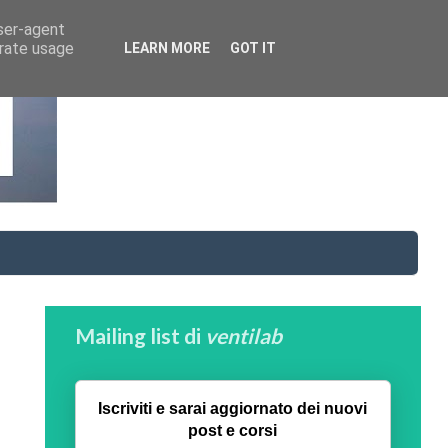
user-agent
erate usage
LEARN MORE
GOT IT
Mailing list di
ventilab
Iscriviti e sarai aggiornato dei nuovi
post e corsi