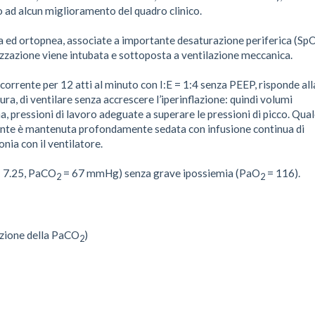
o ad alcun miglioramento del quadro clinico.
nea ed ortopnea, associate a importante desaturazione periferica (Sp
zzazione viene intubata e sottoposta a ventilazione meccanica.
corrente per 12 atti al minuto con I:E = 1:4 senza PEEP, risponde all
a, di ventilare senza accrescere l’iperinflazione: quindi volumi
a, pressioni di lavoro adeguate a superare le pressioni di picco. Qua
ziente è mantenuta profondamente sedata con infusione continua di
onia con il ventilatore.
= 7.25, PaCO
= 67 mmHg) senza grave ipossiemia (PaO
= 116).
2
2
duzione della PaCO
)
2