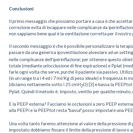
Conclusioni
Il primo messaggio che possiamo portare a casa è che accettare
correzione evita di incappare nelle complicanze da iperinflazio
non sappiamo bene qual è la ventilazione corretta per il nostro
Il secondo messaggio è che è possibile personalizzare la terap
passare da una generica ipoventilazione alveolare ad un setting
nelle complicanze dell'iperinflazione; per ottenere questo ob
totale (mediante un'occlusione di fine espirazione) e Pplat (med
farle ogni volta che serve, purché il paziente sia passivo. Uti
(in un range tra i 4 ed i 7 ml/Kg di peso ideale) e frequenza in
(diciamo nettamente sotto i 25 cmH
O) [3] e bassa la PEEPto
2
Pplat. Quindi il metodo è: imposto, ventilo per qualche minut
E la PEEP esterna? Facciamo le occlusioni a zero PEEP esterna
alla PEEPi e la PEEPtot resta "bassa" posso impostare una PEEP
Una volta tanto faremo attenzione al valore della pressione di 
impostato dobbiamo fissare il limite della pressione di lavoro al