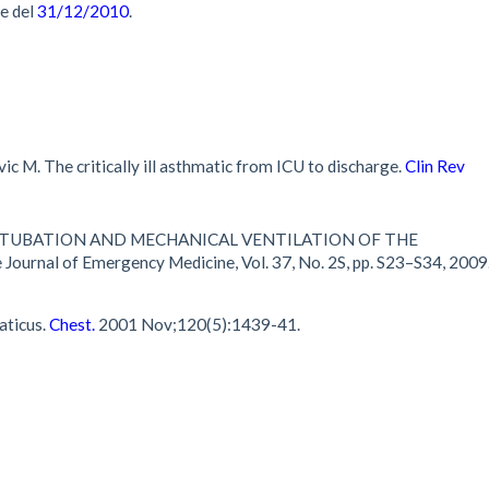
le del
31/12/2010
.
c M. The critically ill asthmatic from ICU to discharge.
Clin Rev
zzi. INTUBATION AND MECHANICAL VENTILATION OF THE
al of Emergency Medicine, Vol. 37, No. 2S, pp. S23–S34, 2009
aticus.
Chest.
2001 Nov;120(5):1439-41.