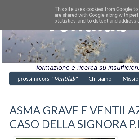
This site uses cookies from Google to d
are shared with Google along with perf
statistics, and to detect and address 
I prossimi corsi
"Ventilab"
Chi siamo
Missio
ASMA GRAVE E VENTILA
CASO DELLA SIGNORA P.