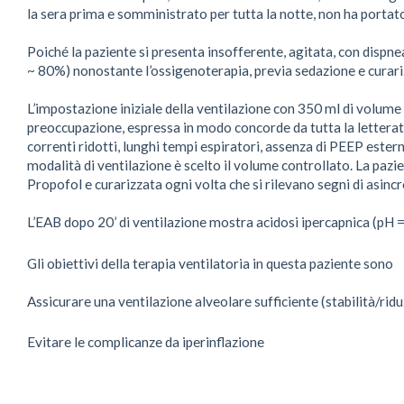
la sera prima e somministrato per tutta la notte, non ha portat
Poiché la paziente si presenta insofferente, agitata, con disp
~ 80%) nonostante l’ossigenoterapia, previa sedazione e curari
L’impostazione iniziale della ventilazione con 350 ml di volume 
preoccupazione, espressa in modo concorde da tutta la letteratur
correnti ridotti, lunghi tempi espiratori, assenza di PEEP estern
modalità di ventilazione è scelto il volume controllato. La pa
Propofol e curarizzata ogni volta che si rilevano segni di asincr
L’EAB dopo 20’ di ventilazione mostra acidosi ipercapnica (pH 
Gli obiettivi della terapia ventilatoria in questa paziente sono
Assicurare una ventilazione alveolare sufficiente (stabilità/ri
Evitare le complicanze da iperinflazione