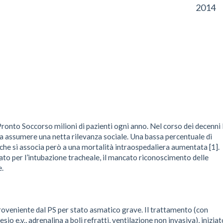
2014
Pronto Soccorso milioni di pazienti ogni anno. Nel corso dei decenni 
 assumere una netta rilevanza sociale. Una bassa percentuale di
che si associa però a una mortalità intraospedaliera aumentata [1].
iato per l’intubazione tracheale, il mancato riconoscimento delle
e.
 proveniente dal PS per stato asmatico grave. Il trattamento (con
o e.v., adrenalina a boli refratti, ventilazione non invasiva), iniziat