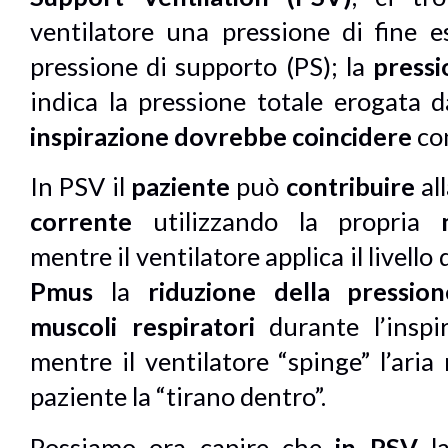
ventilatore una pressione di fine 
pressione di supporto (PS); la
pressi
indica la pressione totale erogata d
inspirazione
dovrebbe coincidere
co
In PSV il
paziente
può
contribuire
al
corrente
utilizzando la propria
mentre il ventilatore applica il livell
Pmus
la
riduzione della pression
muscoli respiratori
durante l’inspir
mentre il ventilatore “spinge” l’aria
paziente la “tirano dentro”.
Possiamo ora capire che
in PSV
l