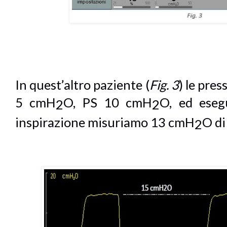
In quest’altro paziente (
Fig. 3
) le pre
5 cmH
O, PS 10 cmH
O, ed eseg
2
2
inspirazione misuriamo 13 cmH
O di
2