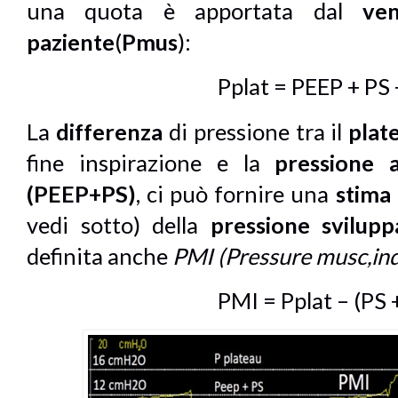
una quota è apportata dal
ven
paziente
(
Pmus
)
:
Pplat = PEEP + PS
La
differenza
di pressione tra il
plat
fine inspirazione e la
pressione a
(PEEP+PS)
, ci può fornire una
stima
vedi sotto)
della
pressione svilup
definita anche
PMI (Pressure musc,in
PMI = Pplat – (PS 