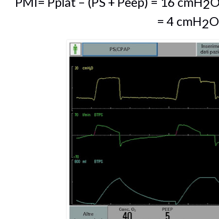
PMI= Pplat – (PS + Peep) = 16 cmH
O
2
= 4 cmH
2