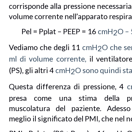
corrisponde alla pressione necessaria
volume corrente nell’apparato respira
Pel = Pplat – PEEP = 16
cmH
O –
2
Vediamo che degli 11
cmH
O che se
2
ml di volume corrente,
il ventilato
(PS), gli altri 4
cmH
O sono quindi sta
2
Questa differenza di pressione, 4
presa come una stima della pre
muscolatura del paziente. Adess
meglio il significato del PMI, che nel 