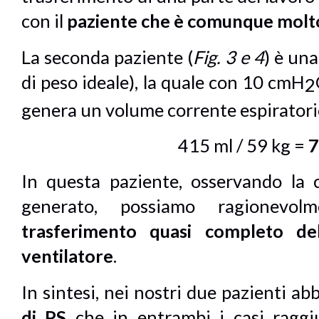
con il
paziente che è comunque
mol
La seconda paziente (
Fig. 3 e 4
) è un
di peso ideale), la quale con 10 cmH
2
genera un volume corrente espiratori
415 ml / 59 kg =
7
In questa paziente, osservando la 
generato, possiamo ragionevo
trasferimento
quasi completo
de
ventilatore
.
In sintesi, nei nostri due pazienti 
di PS
che in entrambi i casi raggi