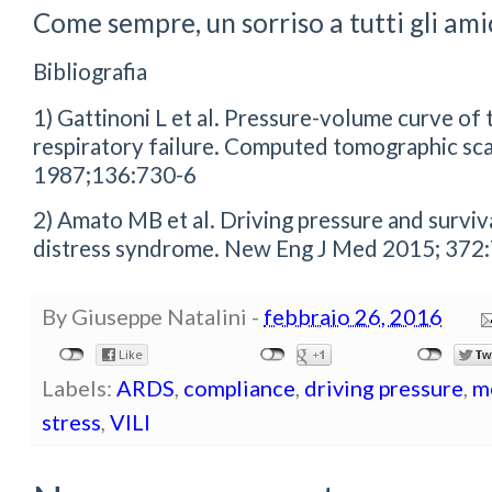
Come sempre, un sorriso a tutti gli amic
Bibliografia
1) Gattinoni L et al. Pressure-volume curve of 
respiratory failure. Computed tomographic sc
1987;136:730-6
2) Amato MB et al. Driving pressure and surviva
distress syndrome. New Eng J Med 2015; 372
By
Giuseppe Natalini
-
febbraio 26, 2016
Labels:
ARDS
,
compliance
,
driving pressure
,
m
stress
,
VILI