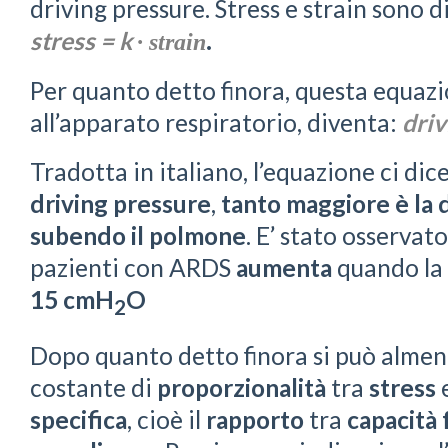
driving pressure. Stress e strain sono 
stress = k
·
strain
.
Per quanto detto finora, questa equaz
all’apparato respiratorio, diventa:
driv
Tradotta in italiano, l’equazione ci dic
driving pressure
,
tanto maggiore è la
subendo il polmone
. E’ stato osservato
pazienti con ARDS
aumenta
quando la
15 cmH
O
2
Dopo quanto detto finora si può almeno
costante di
proporzionalità
tra
stress
specifica
, cioè il
rapporto
tra
capacità 