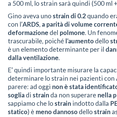
a 500 ml, lo strain sarà quindi (500 ml 
Gino aveva uno
strain di 0.2
quando e
con l’
ARDS
,
a parità di volume corrent
deformazione
del
polmone
. Un fenome
trascurabile, poiché
l’aumento
dello
st
è un elemento determinante per il
dan
dalla ventilazione
.
E’ quindi importante misurare la capac
determinare lo strain nei pazienti con
parere: ad oggi
non è stata identificat
soglia
di
strain
da non superare
nella
p
sappiamo che lo
strain
indotto dalla
P
statico
) è
meno dannoso
dello
strain
as