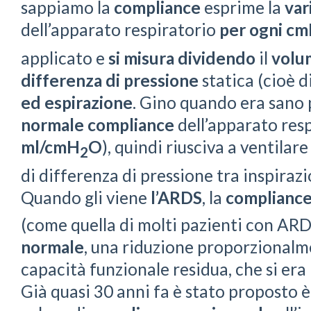
sappiamo la
compliance
esprime la
var
dell’apparato respiratorio
per ogni c
applicato e
si misura
dividendo
il
volu
differenza
di pressione
statica (cioè d
ed espirazione
. Gino quando era sano
normale compliance
dell’apparato resp
ml/cmH
O
), quindi riusciva a ventilar
2
di differenza di pressione tra inspiraz
Quando gli viene
l’ARDS
, la
complianc
(come quella di molti pazienti con ARD
normale
, una riduzione proporzionalme
capacità funzionale residua, che si era
Già quasi 30 anni fa è stato proposto è