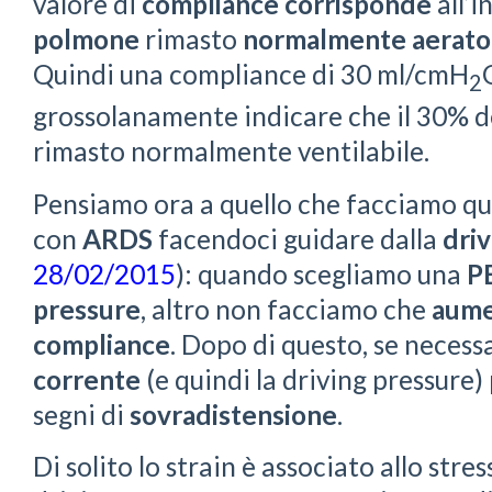
valore di
compliance
corrisponde
all’i
polmone
rimasto
normalmente aerato
Quindi una compliance di 30 ml/cmH
2
grossolanamente indicare che il 30% d
rimasto normalmente ventilabile.
Pensiamo ora a quello che facciamo qu
con
ARDS
facendoci guidare dalla
dri
28/02/2015
): quando scegliamo una
P
pressure
, altro non facciamo che
aume
compliance
. Dopo di questo, se necess
corrente
(e quindi la driving pressure)
segni di
sovradistensione
.
Di solito lo strain è associato allo stres