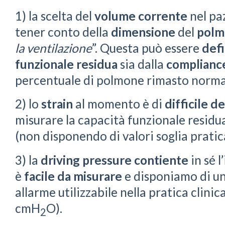
1) la scelta del
volume corrente
nel pa
tener conto della
dimensione
del
polm
la ventilazione
”. Questa può essere
defi
funzionale residua
sia dalla
complianc
percentuale di polmone rimasto norma
2) lo
strain
al momento è di
difficile 
misurare la capacità funzionale residua
(non disponendo di valori soglia pratic
3) la
driving pressure
contiente
in sé 
è
facile
da
misurare
e disponiamo di u
allarme utilizzabile nella pratica clinica
cmH
O).
2