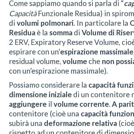
Come sappiamo quando si parla di “
ca
Capacità
Funzionale Residua) in spirome
di
volumi polmonari
. In particolare la
C
Residua
è la
somma
di
Volume di Riser
2 ERV, Expiratory Reserve Volume, cioè
espirare con un’
espirazione massimale
residual volume,
volume
che
non poss
con un’espirazione massimale).
Possiamo considerare la
capacità funz
dimensione iniziale
di un contenitore 
aggiungere
il
volume corrente
.
A pari
contenitore (cioè una
capacità funzion
subirà una
deformazione
relativa
(cioè
rispetto ad un contenitore di dimension