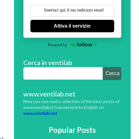
Attiva il servizio
Powered by
Cerca in ventilab
www.ventilab.net
Now you can read a selection of the best posts of
www.ventilab.it translated into English on
www.ventilab.net
.
Popular Posts
el