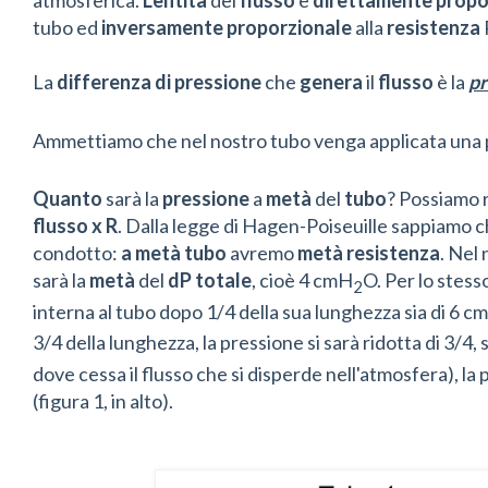
tubo ed
inversamente
proporzionale
alla
resistenza
La
differenza di pressione
che
genera
il
flusso
è la
pr
Ammettiamo che nel nostro tubo venga applicata una 
Quanto
sarà la
pressione
a
metà
del
tubo
? Possiamo r
flusso x R
. Dalla legge di Hagen-Poiseuille sappiamo 
condotto:
a metà tubo
avremo
metà
resistenza
. Nel 
sarà la
metà
del
dP
totale
, cioè 4 cmH
O. Per lo stes
2
interna al tubo dopo 1/4 della sua lunghezza sia di 6 c
3/4 della lunghezza, la pressione si sarà ridotta di 3/4,
dove cessa il flusso che si disperde nell'atmosfera), l
(figura 1, in alto).