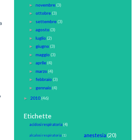
novembre
(3)
►
ottobre
(3)
►
settembre
(3)
►
a
agosto
(3)
►
luglio
(2)
►
giugno
(3)
►
maggio
(3)
►
aprile
(4)
►
marzo
(4)
►
febbraio
(3)
►
gennaio
(4)
►
o
2010
(46)
►
Etichette
acidosi respiratoria
(4)
anestesia
(20)
alcalosi respiratoria
(1)