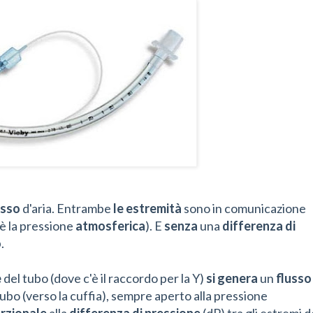
usso
d'aria. Entrambe
le estremità
sono in comunicazione
è la pressione
atmosferica
). E
senza
una
differenza di
o
.
e
del tubo (dove c'è il raccordo per la Y)
si genera
un
flusso
tubo (verso la cuffia), sempre aperto alla pressione
rzionale
alla
differenza di pressione
(dP) tra gli estremi d