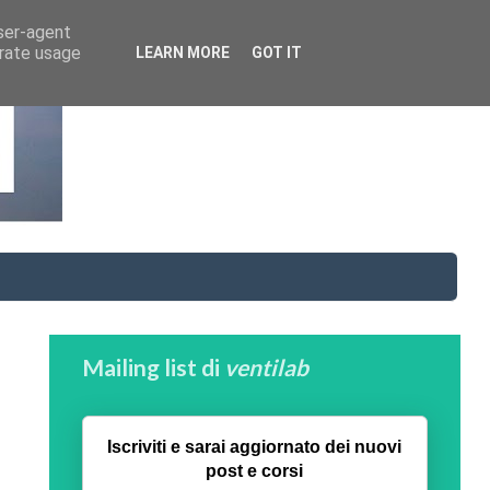
user-agent
erate usage
LEARN MORE
GOT IT
Mailing list di
ventilab
Iscriviti e sarai aggiornato dei nuovi
post e corsi