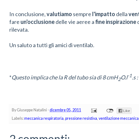
In conclusione,
valutiamo
sempre
l'impatto
della
vent
fare
un'occlusione
delle vie aeree a
fine inspirazione
rilevata.
Un saluto a tutti gli amici di ventilab.
-1
*
Questo implica che la R del tubo sia di 8 cmH
O.l
.s 
2
By
Giuseppe Natalini
-
dicembre 05, 2011
Labels:
meccanica respiratoria
,
pressione resistiva
,
ventilazione meccanica
2 commenti: