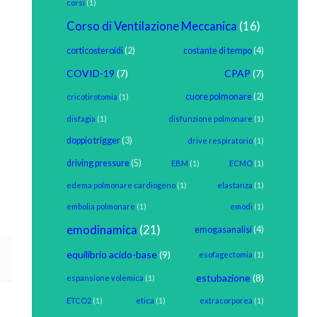
corsi
(1)
Corso di Ventilazione Meccanica
(16)
corticosteroidi
(2)
costante di tempo
(4)
COVID-19
(7)
CPAP
(7)
cuore polmonare
(2)
cricotirotomia
(1)
disfagia
(1)
disfunzione polmonare
(1)
doppio trigger
(3)
drive respiratorio
(1)
driving pressure
(5)
EBM
(1)
ECMO
(1)
edema polmonare cardiogeno
(1)
elastanza
(1)
embolia polmonare
(1)
emodi
(1)
emodinamica
(21)
emogasanalisi
(4)
equilibrio acido-base
(9)
esofagectomia
(1)
estubazione
(8)
espansione volemica
(1)
ETCO2
(1)
etica
(1)
extracorporea
(1)