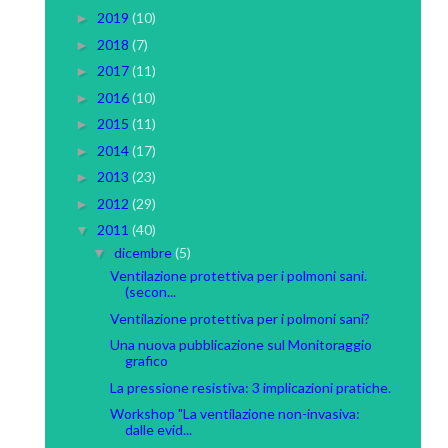
2019
(10)
►
2018
(7)
►
2017
(11)
►
2016
(10)
►
2015
(11)
►
2014
(17)
►
2013
(23)
►
2012
(29)
►
2011
(40)
▼
dicembre
(5)
▼
Ventilazione protettiva per i polmoni sani.
(secon...
Ventilazione protettiva per i polmoni sani?
Una nuova pubblicazione sul Monitoraggio
grafico
La pressione resistiva: 3 implicazioni pratiche.
Workshop "La ventilazione non-invasiva:
dalle evid...