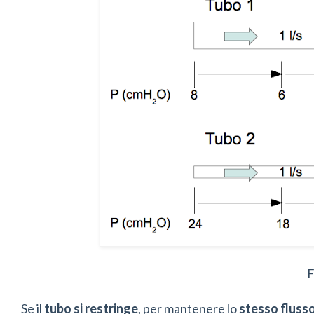
F
Se il
tubo
si restringe
, per mantenere lo
stesso fluss