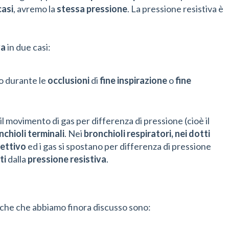
casi
, avremo la
stessa
pressione
. La pressione resistiva è
va
in due casi:
o durante le
occlusioni
di
fine
inspirazione
o
fine
il movimento di gas per differenza di pressione (cioè il
nchioli terminali
. Nei
bronchioli respiratori, nei dotti
vettivo
ed i gas si spostano per differenza di pressione
ti
dalla
pressione resistiva
.
giche che abbiamo finora discusso sono: