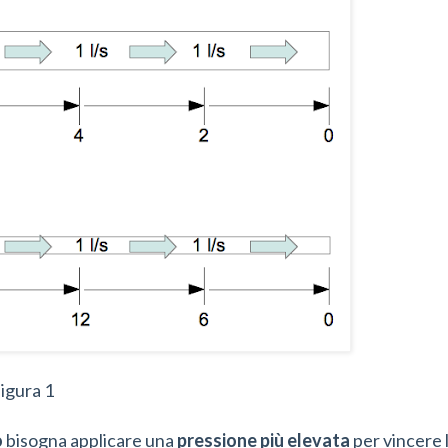
igura 1
o
bisogna applicare una
pressione
più elevata
per vincere 