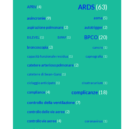
ARDS
(63)
APRV
(4)
asincronie
(9)
asma
(5)
aspirazione polmonare
(2)
autotrigger
(2)
BPCO
(20)
BILEVEL
(1)
BIPAP
(1)
broncoscopia
(2)
cancro
(1)
capacità funzionale residua
(1)
capnografia
(1)
catetere arterioso polmonare
(2)
catetere di Swan-Ganz
(1)
ciclaggio anticipato
(1)
cisatracurium
(1)
complicanze
(18)
compliance
(4)
controllo della ventilazione
(7)
controllo delle vie aeree
(2)
controllo vie aeree
(4)
coronavirus
(1)