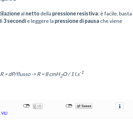
ilazione
al
netto
della
pressione resistiva
: è facile, basta
di
3 secondi
e leggere la
pressione di pausa
che viene
-1
: R = dP/flusso -> R = 8 cmH
O / 1 l.s
2
,
VILI