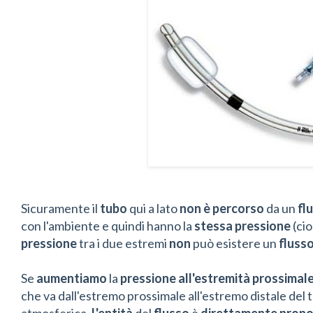
Sicuramente il
tubo
qui a lato
non è percorso
da un
fl
con l'ambiente e quindi hanno la
stessa pressione
(cio
pressione
tra i due estremi
non
può esistere un
fluss
Se
aumentiamo
la
pressione
all'estremità
prossimal
che va dall'estremo prossimale all'estremo distale del 
atmosferica.
L'entità
del
flusso
è
direttamente
propo