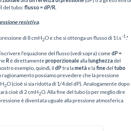
R del tubo:
flusso = dP/R
.
essione resistiva
.
-1
pressione di 8 cmH
O e che si ottenga un flusso di 1 l.s
.*
2
iscrivere l'equazione del flusso (vedi sopra) come
dP =
che
R
è direttamente
proporzionale
alla
lunghezza
del
nostro esempio, quindi, il
dP
tra la
metà
e la
fine
del
tubo
so ragionamento possiamo prevedere che la pressione
mH
O (cioè si sia ridotta di 1/4 del dP). Analogamente dopo
2
 sarà cioè di 2 cmH
O. Alla fine del tubo (o per meglio dire
2
a pressione è diventata uguale alla pressione atmosferica