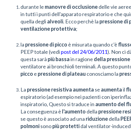
durante le
manovre di occlusione
delle vie aere
in tutti i punti dell'apparato respiratorio e che qui
quella degli
alveoli
. Ecco perchè la
pressione di 
ventilazione protettiva
;
la
pressione di picco
è misurata quando c'è
flus
PEEP totale (vedi
post del 24/06/2011
). Non ci d
questa sarà
più bassa
in ragione
della pressione 
ventilatore ai bronchioli terminali. A questo punt
picco
e
pressione di plateau
conosciamo la
pres
La
pressione resistiva
aumenta
se
aumenta
il
fl
espiratorio (ad esempio nei pazienti con iperinfl
inspiratorio, Questo si traduce in
aumento del fl
La conseguenza è
l'aumento
della
pressione res
se questo è associato ad una
riduzione
della
PEEP
polmoni
sono
più protetti
dal ventilator-induced l