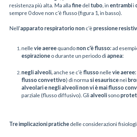
resistenza più alta. Ma alla
fine
del
tubo
, in
entrambi
i
sempre 0 dove non c'è flusso (figura 1, in basso).
Nell'
apparato respiratorio
non
c'è
pressione resisti
nelle
vie aeree
quando
non c'è
flusso
:
ad esempi
espirazione
o durante un periodo di
apnea:
negli alveoli,
anche se c'è
flusso
nelle
vie aeree:
flusso convettivo
) di norma
si esaurisce
nei
bro
alveolari e negli alveoli
non
vi è mai flusso con
parziale (flusso diffusivo). Gli
alveoli
sono
protet
Tre
implicazioni pratiche
delle considerazioni fisiolo