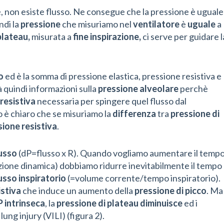
e, non esiste flusso. Ne consegue che la pressione è uguale
ndi la
pressione
che misuriamo nel
ventilatore
è
uguale
a
plateau,
misurata a
fine inspirazione,
ci serve per guidare l
so
ed è la somma di pressione elastica, pressione resistiva e
à quindi informazioni sulla
pressione alveolare
perchè
resistiva
necessaria per spingere quel flusso dal
o è chiaro che se misuriamo la
differenza
tra
pressione di
sione resistiva
.
usso
(dP=flusso x R). Quando vogliamo aumentare il temp
azione dinamica) dobbiamo ridurre inevitabilmente il tempo
usso inspiratorio
(=volume corrente/tempo inspiratorio).
istiva
che induce un aumento della
pressione di picco
. Ma
 intrinseca
, la
pressione di plateau
diminuisce
ed i
ung injury (VILI) (figura 2).