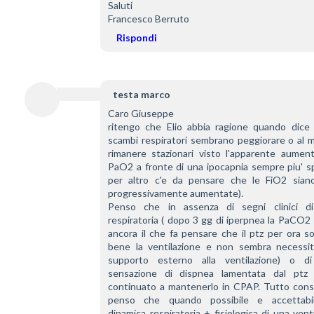
Saluti
Francesco Berruto
Rispondi
testa marco
Caro Giuseppe
ritengo che Elio abbia ragione quando dice c
scambi respiratori sembrano peggiorare o al m
rimanere stazionari visto l'apparente aumento
PaO2 a fronte di una ipocapnia sempre piu' sp
per altro c'e da pensare che le FiO2 siano
progressivamente aumentate).
Penso che in assenza di segni clinici di 
respiratoria ( dopo 3 gg di iperpnea la PaCO2
ancora il che fa pensare che il ptz per ora s
bene la ventilazione e non sembra necessiti
supporto esterno alla ventilazione) o di
sensazione di dispnea lamentata dal ptz ,
continuato a mantenerlo in CPAP. Tutto consi
penso che quando possibile e accettabil
dinamica respiratoria + fisiologica di una venti