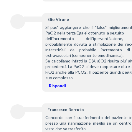
Elio Virone
Si puo' aggiungere che il "falso" migliorament
PaO2 nella terza Ega e' ottenuto  a seguito
dell'incremento dell'iperventilazione, 
probabilmente dovuta a stimolazione dei recet
interstiziali da probabile incremento di l
extravascolari (componente emodinamica). 
Se calcoliamo infatti la D(A-a)O2 risulta piu' alt
precedenti. La PaO2 si deve rapportare oltre c
FiO2 anche alla PCO2. Il paziente quindi peggi
suo complesso.
Rispondi
Francesco Berruto
Concordo con il trasferimento del paziente in
presso una rianimazione, meglio se un centr
visto che va trasferito.