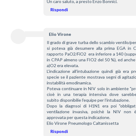
Un caro saluto, a presto Enzo Bonnici.
Rispondi
Elio Virone
Il grado di grave turba dello scambio ventilo/per
si poteva già desumere alla prima EGA in CP
rapporto PaO2/FiO2  era inferiore a 140 (supp
in CPAP almeno una FIO2 del 50 %), ed anche 
a)O2 era elevata.
L'indicazione all'intubazione quindi già era pr
specie se il paziente mostrava segni di agitazio
instabilità emodinamica.
Poteva continuare in NIV solo in ambiente "pro
cioè in una terapia intensiva dove sarebbe
subito disponibilie l'equipe per l'intubazione.
Dopo la diagnsoi di H1N1 era poi "obbligator
ventilazione invasiva, poichè la NIV non è
approvata per questa indicazione. 
Elio Virone Pneumologo Caltanissetta
Rispondi