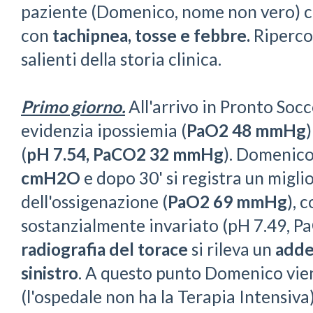
paziente (Domenico, nome non vero) ch
con
tachipnea, tosse e febbre.
Riperco
salienti della storia clinica.
Primo giorno.
All'arrivo in Pronto Socc
evidenzia ipossiemia (
PaO2 48 mmHg
(
pH 7.54, PaCO2 32 mmHg
). Domenico
cmH2O
e dopo 30' si registra un migl
dell'ossigenazione (
PaO2 69 mmHg
), 
sostanzialmente invariato (pH 7.49, 
radiografia del torace
si rileva un
adde
sinistro
. A questo punto Domenico vien
(l'ospedale non ha la Terapia Intensiva)