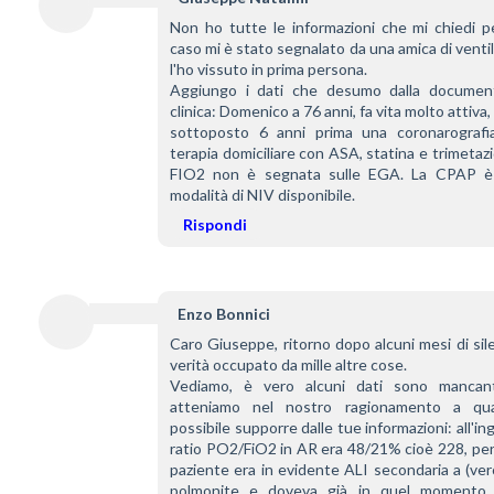
Non ho tutte le informazioni che mi chiedi pe
caso mi è stato segnalato da una amica di ventil
l'ho vissuto in prima persona.
Aggiungo i dati che desumo dalla document
clinica: Domenico a 76 anni, fa vita molto attiva, 
sottoposto 6 anni prima una coronarografia.
terapia domiciliare con ASA, statina e trimetazid
FIO2 non è segnata sulle EGA. La CPAP è l
modalità di NIV disponibile.
Rispondi
Enzo Bonnici
Caro Giuseppe, ritorno dopo alcuni mesi di silen
verità occupato da mille altre cose.
Vediamo, è vero alcuni dati sono mancant
atteniamo nel nostro ragionamento a qua
possibile supporre dalle tue informazioni: all'ingr
ratio PO2/FiO2 in AR era 48/21% cioè 228, pert
paziente era in evidente ALI secondaria a (vero
polmonite e doveva già in quel momento 