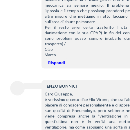
meccanica sia sempre meglio. Il problema 
l'ipossia e il tempo che possiamp prenderci per
altre misure che mettiamo in atto facciano e
sull'area di shunt polmonare. 
Per il resto avrei certo trasferito il ptz 
rianimazione con la sua CPAP( in fin dei cont
sono problemi posso sempre intubarlo dura
trasporto)./
Ciao
Marco
Rispondi
ENZO BONNICI
Caro Giuseppe,
è verissimo quanto dice Elio Virone, che tra l'altr
piacere di conoscere personalmente e di apprez
sue qualità di Pneumologo, però sebbene nel
viene compresa anche la "ventilazione in 
quest'ultima non è in verità una metodi
ventilazione, ma come sappiamo una sorta di a