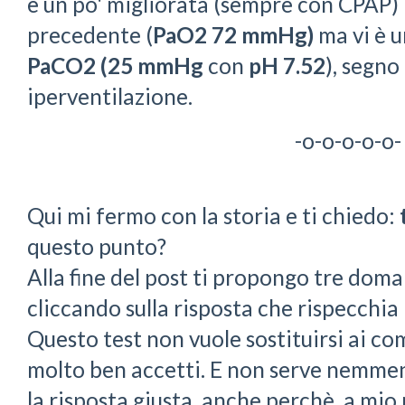
è un po' migliorata (sempre con CPAP) 
precedente (
PaO2 72 mmHg)
ma vi è u
PaCO2 (25 mmHg
con
pH 7.52
), segno
iperventilazione.
-o-o-o-o-o-
Qui mi fermo con la storia e ti chiedo:
questo punto?
Alla fine del post ti propongo tre doma
cliccando sulla risposta che rispecchia i
Questo test non vuole sostituirsi ai c
molto ben accetti. E non serve nemme
la risposta giusta, anche perchè, a mio