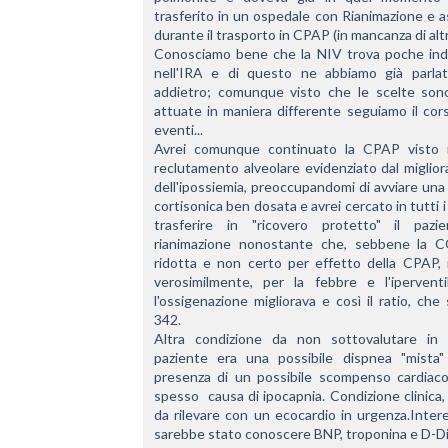
trasferito in un ospedale con Rianimazione e as
durante il trasporto in CPAP (in mancanza di altr
Conosciamo bene che la NIV trova poche indic
nell'IRA e di questo ne abbiamo già parlat
addietro; comunque visto che le scelte sono
attuate in maniera differente seguiamo il cors
eventi...
Avrei comunque continuato la CPAP visto i
reclutamento alveolare evidenziato dal miglio
dell'ipossiemia, preoccupandomi di avviare una 
cortisonica ben dosata e avrei cercato in tutti i 
trasferire in "ricovero protetto" il pazie
rianimazione nonostante che, sebbene la C
ridotta e non certo per effetto della CPAP, m
verosimilmente, per la febbre e l'iperventila
l'ossigenazione migliorava e così il ratio, che s
342.
Altra condizione da non sottovalutare in 
paziente era una possibile dispnea "mista" 
presenza di un possibile scompenso cardiaco
spesso  causa di ipocapnia. Condizione clinica,
da rilevare con un ecocardio in urgenza.Inter
sarebbe stato conoscere BNP, troponina e D-D