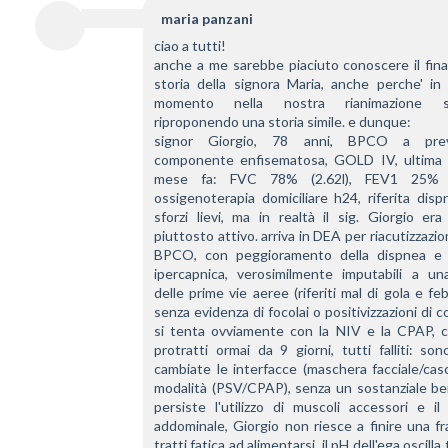
maria panzani
ciao a tutti!
anche a me sarebbe piaciuto conoscere il final
storia della signora Maria, anche perche' in 
momento nella nostra rianimazione s
riproponendo una storia simile. e dunque:
signor Giorgio, 78 anni, BPCO a preva
componente enfisematosa, GOLD IV, ultima s
mese fa: FVC 78% (2.62l), FEV1 25% (0.
ossigenoterapia domiciliare h24, riferita disp
sforzi lievi, ma in realtà il sig. Giorgio era
piuttosto attivo. arriva in DEA per riacutizzazion
BPCO, con peggioramento della dispnea e a
ipercapnica, verosimilmente imputabili a una 
delle prime vie aeree (riferiti mal di gola e febb
senza evidenza di focolai o positivizzazioni di colt
si tenta ovviamente con la NIV e la CPAP, con
protratti ormai da 9 giorni, tutti falliti: son
cambiate le interfacce (maschera facciale/casc
modalità (PSV/CPAP), senza un sostanziale ben
persiste l'utilizzo di muscoli accessori e il 
addominale, Giorgio non riesce a finire una fr
tratti fatica ad alimentarsi, il pH dell'ega oscilla 