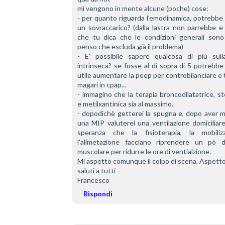
mi vengono in mente alcune (poche) cose:
- per quanto riguarda l'emodinamica, potrebbe 
un sovraccarico? (dalla lastra non parrebbe e i
che tu dica che le condizioni generali sono
penso che escluda già il problema)
- E' possibile sapere qualcosa di più sull
intrinseca? se fosse al di sopra di 5 potrebbe
utile aumentare la peep per controbilanciare e 
magari in cpap...
- immagino che la terapia broncodilatatrice, st
e metilxantinica sia al massimo..
- dopodichè getterei la spugna e, dopo aver m
una MIP valuterei una ventilazione domiciliare
speranza che la fisioterapia, la mobilizza
l'alimetazione facciano riprendere un pò di
muscolare per ridurre le ore di ventialzione.
Mi aspetto comunque il colpo di scena. Aspetto!
saluti a tutti
Francesco
Rispondi