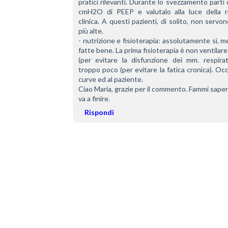
pratici rilevanti. Durante lo svezzamento parti 
cmH2O di PEEP e valutalo alla luce della ri
clinica. A questi pazienti, di solito, non servo
più alte.
- nutrizione e fisioterapia: assolutamente sì, me
fatte bene. La prima fisioterapia è non ventilare
(per evitare la disfunzione dei mm. respirato
troppo poco (per evitare la fatica cronica). Occh
curve ed al paziente.
Ciao Maria, grazie per il commento. Fammi sape
va a finire.
Rispondi