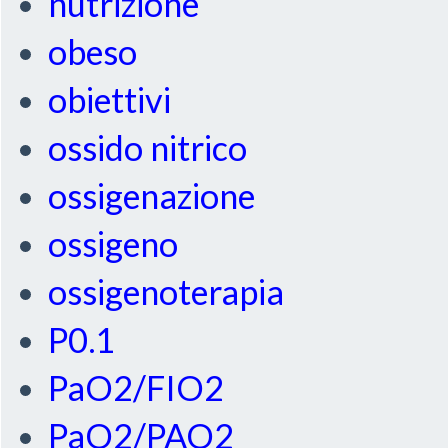
nutrizione
obeso
obiettivi
ossido nitrico
ossigenazione
ossigeno
ossigenoterapia
P0.1
PaO2/FIO2
PaO2/PAO2