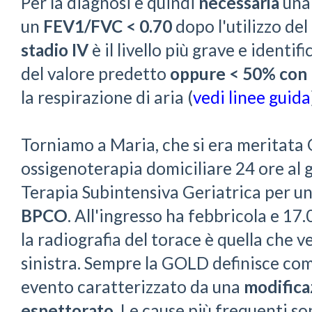
Per la diagnosi è quindi
necessaria
un
un
FEV1/FVC < 0.70
dopo l'utilizzo de
stadio IV
è il livello più grave e identif
del valore predetto
oppure < 50% con
la respirazione di aria (
vedi linee guida
Torniamo a Maria, che si era meritata
ossigenoterapia domiciliare 24 ore al 
Terapia Subintensiva Geriatrica per u
BPCO
. All'ingresso ha febbricola e 1
la radiografia del torace è quella che ve
sinistra. Sempre la GOLD definisce co
evento caratterizzato da una
modifica
espettorato
. Le cause più frequenti so