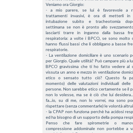
Veniamo ora Giorgio: 
- a mio parere, se lui è favorevole a ri
trattamenti invasivi, è ora di metterli in a
intubazione subito e tracheotomia dop
settimana se non è pronto allo svezzamento
lasciarti trarre in inganno dalla bassa fre
respiratoria: a volte i BPCO, se sono molto os
hanno flussi bassi che li obbligano a basse fr
respiratorie. 
- La ventilazione domiciliare è uno scenario po
per Giorgio. Quale utilità? Può campare più a lu
BPCO gravissima che ti ho fatto vedere al c
vissuta un anno e mezzo in ventilazione domicili
etico o sensato tutto ciò? Questo fa par
momento) delle valutazioni individuali delle 
persone. Non sarebbe etico certamente se il p
non lo volesse, ma se è ciò che lui desidera...
fa...io, su di me, non lo vorrei, ma sono por
rispettare (senza commentarle) le volontà altrui
- la CPAP non funziona perchè ha acidosi respi
ed ha bisogno di un supporto della pompa respir
Penso che fare spirometrie o manov
compressione addominale non portebbe a va