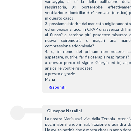
vantaggio, al di là della palliazione della 
respiratoria, gli porterebbe effettivame
ventilazione domiciliare? e' sensato (e etico) p
in questo caso?
3. possiamo inferire dal mancato miglioramento, 
ed emogasanalitico, in CPAP un'assenza di limi
al flusso? o sarebbe piu' prudente misurare c
nuova spirometria e magari una manov
compressione addominale?
4. o, in nome del primum non nocere, co
aspettare, nutrire, far fisioterapia respiratoria?
a questo punto (il signor Giorgio ed io) aspe
ansiosi le vostre risposte!
a presto e grazie
Maria
Rispondi
Giuseppe Natalini
La nostra Maria uscì viva dalla Terapia Intensi
pochi giorni, andò in riabilitazione e quindi a dom
Ho avuto notizia che è morta circa un anno dop