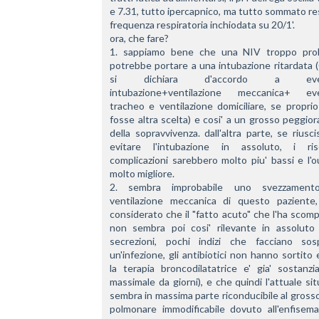
e 7.31, tutto ipercapnico, ma tutto sommato resi
frequenza respiratoria inchiodata su 20/1'. 
ora, che fare? 
1. sappiamo bene che una NIV troppo prol
potrebbe portare a una intubazione ritardata (
si dichiara d'accordo a event
intubazione+ventilazione meccanica+ eve
tracheo e ventilazione domiciliare, se proprio
fosse altra scelta) e cosi' a un grosso peggio
della sopravvivenza. dall'altra parte, se riusci
evitare l'intubazione in assoluto, i ris
complicazioni sarebbero molto piu' bassi e l'
molto migliore.
2. sembra improbabile uno svezzamento 
ventilazione meccanica di questo paziente,
considerato che il "fatto acuto" che l'ha scom
non sembra poi cosi' rilevante in assoluto 
secrezioni, pochi indizi che facciano sosp
un'infezione, gli antibiotici non hanno sortito e
la terapia broncodilatatrice e' gia' sostanzi
massimale da giorni), e che quindi l'attuale sit
sembra in massima parte riconducibile al gross
polmonare immodificabile dovuto all'enfisema: