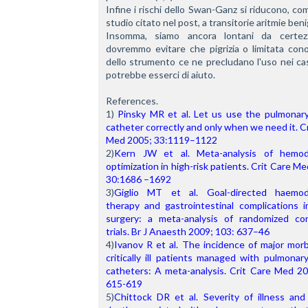
Infine i rischi dello Swan-Ganz si riducono, com
studio citato nel post, a transitorie aritmie ben
Insomma, siamo ancora lontani da certez
dovremmo evitare che pigrizia o limitata cono
dello strumento ce ne precludano l'uso nei casi
potrebbe esserci di aiuto.
References.
1) 
Pinsky MR et al. Let us use the pulmonary 
catheter correctly and only when we need it. Cr
Med 2005; 33:1119–1122
2)
Kern JW et al. Meta-analysis of hemod
optimization in high-risk patients. Crit Care Me
30:1686 –1692
3)
Giglio MT et al. Goal-directed haemod
therapy and gastrointestinal complications in
surgery: a meta-analysis of randomized cont
trials. Br J Anaesth 2009; 103: 637–46 
4)
Ivanov R et al. The incidence of major morbi
critically ill patients managed with pulmonary
catheters: A meta-analysis. Crit Care Med 200
615-619
5)
Chittock DR et al. Severity of illness and 