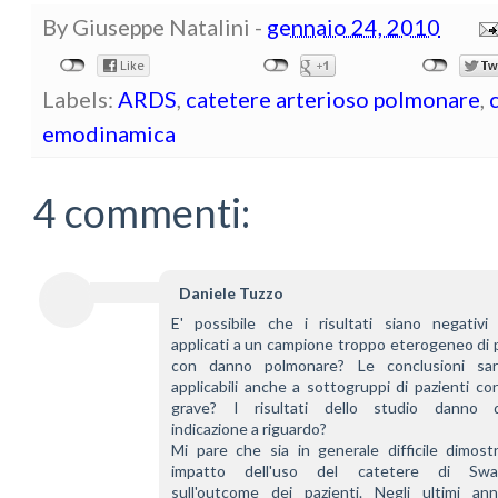
By
Giuseppe Natalini
-
gennaio 24, 2010
Labels:
ARDS
,
catetere arterioso polmonare
,
emodinamica
4 commenti:
Daniele Tuzzo
E' possibile che i risultati siano negativi 
applicati a un campione troppo eterogeneo di p
con danno polmonare? Le conclusioni sar
applicabili anche a sottogruppi di pazienti c
grave? I risultati dello studio danno q
indicazione a riguardo?
Mi pare che sia in generale difficile dimostr
impatto dell'uso del catetere di Swan
sull'outcome dei pazienti. Negli ultimi ann