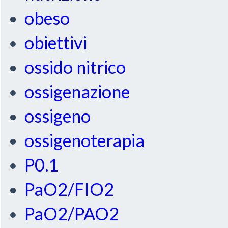
obeso
obiettivi
ossido nitrico
ossigenazione
ossigeno
ossigenoterapia
P0.1
PaO2/FIO2
PaO2/PAO2