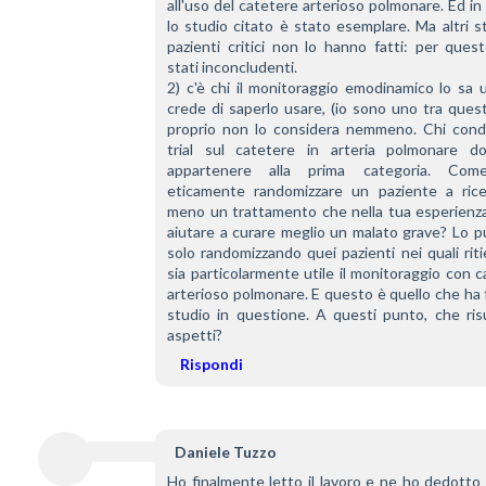
all'uso del catetere arterioso polmonare. Ed in
lo studio citato è stato esemplare. Ma altri st
pazienti critici non lo hanno fatti: per ques
stati inconcludenti.
2) c'è chi il monitoraggio emodinamico lo sa u
crede di saperlo usare, (io sono uno tra questi
proprio non lo considera nemmeno. Chi cond
trial sul catetere in arteria polmonare do
appartenere alla prima categoria. Come
eticamente randomizzare un paziente a rice
meno un trattamento che nella tua esperienza 
aiutare a curare meglio un malato grave? Lo pu
solo randomizzando quei pazienti nei quali riti
sia particolarmente utile il monitoraggio con c
arterioso polmonare. E questo è quello che ha f
studio in questione. A questi punto, che risul
aspetti?
Rispondi
Daniele Tuzzo
Ho finalmente letto il lavoro e ne ho dedotto