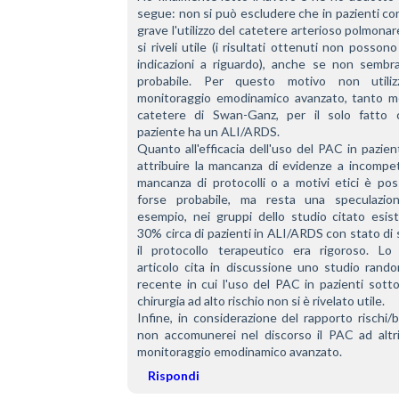
segue: non si può escludere che in pazienti c
grave l'utilizzo del catetere arterioso polmonar
si riveli utile (i risultati ottenuti non possono 
indicazioni a riguardo), anche se non sembra
probabile. Per questo motivo non utilizz
monitoraggio emodinamico avanzato, tanto m
catetere di Swan-Ganz, per il solo fatto 
paziente ha un ALI/ARDS.
Quanto all'efficacia dell'uso del PAC in pazienti
attribuire la mancanza di evidenze a incompet
mancanza di protocolli o a motivi etici è poss
forse probabile, ma resta una speculazion
esempio, nei gruppi dello studio citato esist
30% circa di pazienti in ALI/ARDS con stato di 
il protocollo terapeutico era rigoroso. Lo 
articolo cita in discussione uno studio rando
recente in cui l'uso del PAC in pazienti sotto
chirurgia ad alto rischio non si è rivelato utile.
Infine, in considerazione del rapporto rischi/be
non accomunerei nel discorso il PAC ad altri 
monitoraggio emodinamico avanzato.
Rispondi