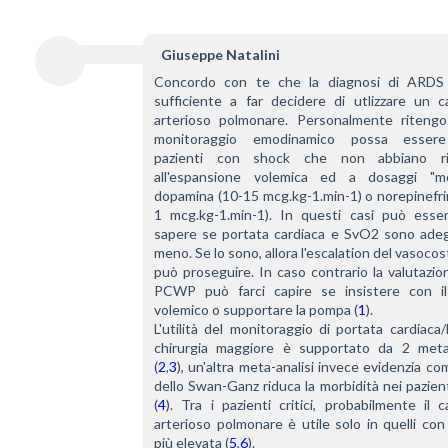
Giuseppe Natalini
Concordo con te che la diagnosi di ARDS
sufficiente a far decidere di utlizzare un ca
arterioso polmonare. Personalmente ritengo 
monitoraggio emodinamico possa essere u
pazienti con shock che non abbiano ris
all'espansione volemica ed a dosaggi "me
dopamina (10-15 mcg.kg-1.min-1) o norepinefri
1 mcg.kg-1.min-1). In questi casi può essere
sapere se portata cardiaca e SvO2 sono adeg
meno. Se lo sono, allora l'escalation del vasocost
può proseguire. In caso contrario la valutazion
PCWP può farci capire se insistere con il 
volemico o supportare la pompa (
1
).
L'utilità del monitoraggio di portata cardiaca
chirurgia maggiore è supportato da 2 meta-a
(
2
,
3
), un'altra meta-analisi invece evidenzia com
dello Swan-Ganz riduca la morbidità nei pazienti 
(
4
). Tra i pazienti critici, probabilmente il c
arterioso polmonare è utile solo in quelli con 
più elevata (
5
,
6
).