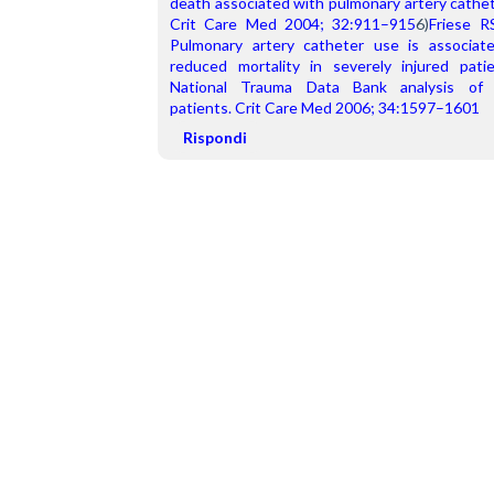
death associated with pulmonary artery cathet
Crit Care Med 2004; 32:911–915
6)
Friese RS
Pulmonary artery catheter use is associate
reduced mortality in severely injured patie
National Trauma Data Bank analysis of 5
patients. Crit Care Med 2006; 34:1597–1601
Rispondi