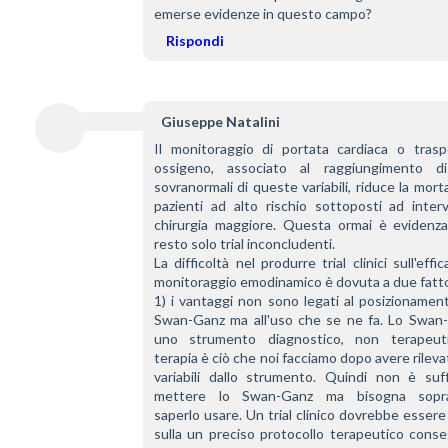
emerse evidenze in questo campo?
Rispondi
Giuseppe Natalini
Il monitoraggio di portata cardiaca o traspo
ossigeno, associato al raggiungimento di 
sovranormali di queste variabili, riduce la mortal
pazienti ad alto rischio sottoposti ad interv
chirurgia maggiore. Questa ormai è evidenza. 
resto solo trial inconcludenti.
La difficoltà nel produrre trial clinici sull'effica
monitoraggio emodinamico è dovuta a due fatto
1) i vantaggi non sono legati al posizionament
Swan-Ganz ma all'uso che se ne fa. Lo Swan-
uno strumento diagnostico, non terapeuti
terapia è ciò che noi facciamo dopo avere rilevat
variabili dallo strumento. Quindi non è suffi
mettere lo Swan-Ganz ma bisogna soprat
saperlo usare. Un trial clinico dovrebbe essere
sulla un preciso protocollo terapeutico conse